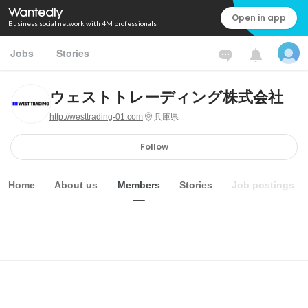
Open in app
Business social network with 4M professionals
Jobs
Stories
ウェストトレーディング株式会社
http://westtrading-01.com
兵庫県
Follow
Home
About us
Members
Stories
Job postings