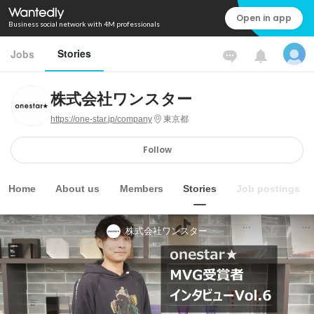
Open in app
Business social network with 4M professionals
Stories
Jobs
株式会社ワンスター
https://one-star.jp/company
東京都
Follow
Home
About us
Members
Stories
Job postings
株式会社ワンスター