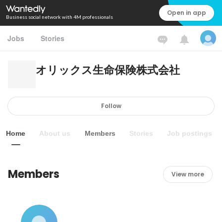
Open in app
Business social network with 4M professionals
Jobs
Stories
オリックス生命保険株式会社
Follow
Home
About us
Members
Stories
Job postings
Members
View more