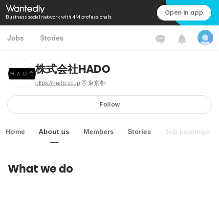
Open in app
Business social network with 4M professionals
Jobs
Stories
株式会社HADO
https://hado.co.jp
東京都
Follow
Home
About us
Members
Stories
Job postings
What we do