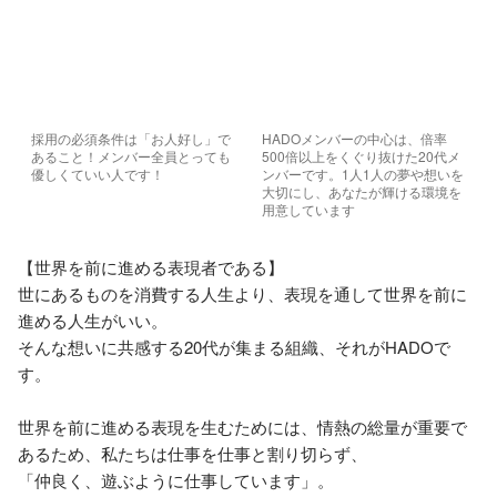
採用の必須条件は「お人好し」で
HADOメンバーの中心は、倍率
あること！メンバー全員とっても
500倍以上をくぐり抜けた20代メ
優しくていい人です！
ンバーです。1人1人の夢や想いを
大切にし、あなたが輝ける環境を
用意しています
【世界を前に進める表現者である】

世にあるものを消費する人生より、表現を通して世界を前に
進める人生がいい。

そんな想いに共感する20代が集まる組織、それがHADOで
す。

世界を前に進める表現を生むためには、情熱の総量が重要で
あるため、私たちは仕事を仕事と割り切らず、

「仲良く、遊ぶように仕事しています」。
