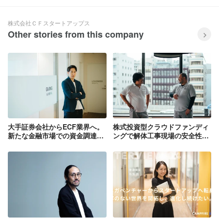
株式会社ＣＦスタートアップス
Other stories from this company
大手証券会社からECF業界へ。
株式投資型クラウドファンディ
新たな金融市場での資金調達に
ングで解体工事現場の安全性を
挑戦したい。CAMPFIRE
広めたい。革新的な独自技術を
Startups キャピタリスト 佐藤
持つCon-Techカンパニー、未
利洋
来への挑戦。