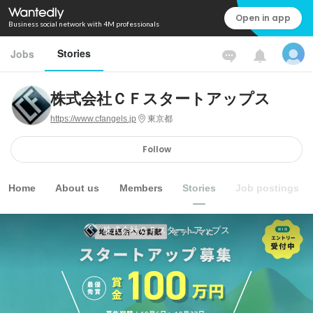
Open in app
Business social network with 4M professionals
Stories
Jobs
株式会社ＣＦスタートアップス
https://www.cfangels.jp
東京都
Follow
Home
About us
Members
Stories
Job postings
株式会社ＣＦスタートアップス