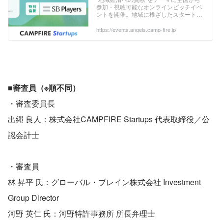
参加・視聴可能なオンラインピッチイベ
ントを開催。地域に根ざしたスタートア
ップ企業の事業成長と促進に貢献しま
す。
https://events.angels.camp-fire.jp
■審査員（※順不同）
・審査委員長
出縄 良人：株式会社CAMPFIRE Startups 代表取締役／公
認会計士
・審査員
林 昇平 氏：グローバル・ブレイン株式会社 Investment 
Group Director
河野 英仁 氏：河野特許事務所 所長弁理士