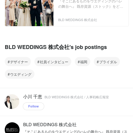
が、上質な商品やサービスを適正な価格
を得なくなっています。 ◆ 循環型社会
『そこにあるものをウエディングのハレ
を伝える＠恵比寿
でお客様に提供できる仕組みに繋がって
BLDグループは、ストック（既存施設）
の舞台へ』 既存資源（ストック）をどう
います。 ◆High Quarity Medium Price こ
のリユース・リファインなどを通して行
活用するのか？ これからのビジネスに突
れからも、循環型事業モデルで得られた
うウエディングサービス及び再生可能エ
きつけられた大きな課題です。 世界的に
BLD WEDDINGS 株式会社
強さを支える仕組みにより、お客様にと
ネルギーによる発電事業を中核事業とし
も、大半は循環型社会に入って、いまあ
って価値の高い商品やサービスをより深
ています。 ◆Reuse Refine ウエディン
るストックを有効利用しようとする意識
化させ、お客様に更なる満足を提供して
グでは、いまあるストックを徹底的に使
が強い時代になりました。国内では低成
いきたいと考えています。 ◆顧客満足 私
い切ることにより、比較的安価で良質な
長経済に入り、少子高齢化で人口が減少
たちは、 “未来を開くビジネス” に身を置
クオリティを実現しながら各プロジェク
していく中、多くのものが「生産」から
BLD WEDDINGS 株式会社's job postings
いている緊張感と誇りを持ち、ビジネス
トを立ち上げています。これらのこと
「ストックのリユース」へシフトせざる
の持つ豊かな可能性を信じ、循環型事業
が、上質な商品やサービスを適正な価格
を得なくなっています。 ◆ 循環型社会
モデルを通じて新しい価値を提案してま
でお客様に提供できる仕組みに繋がって
BLDグループは、ストック（既存施設）
デザイナー
社員インタビュー
福岡
ブライダル
いります。
います。 ◆High Quarity Medium Price こ
のリユース・リファインなどを通して行
れからも、循環型事業モデルで得られた
うウエディングサービス及び再生可能エ
ウエディング
強さを支える仕組みにより、お客様にと
ネルギーによる発電事業を中核事業とし
って価値の高い商品やサービスをより深
ています。 ◆Reuse Refine ウエディン
化させ、お客様に更なる満足を提供して
グでは、いまあるストックを徹底的に使
いきたいと考えています。 ◆顧客満足 私
い切ることにより、比較的安価で良質な
小川 千恵
たちは、 “未来を開くビジネス” に身を置
BLD WEDDINGS 株式会社 / 人事戦略広報室
クオリティを実現しながら各プロジェク
いている緊張感と誇りを持ち、ビジネス
トを立ち上げています。これらのこと
Follow
の持つ豊かな可能性を信じ、循環型事業
が、上質な商品やサービスを適正な価格
モデルを通じて新しい価値を提案してま
でお客様に提供できる仕組みに繋がって
いります。
います。 ◆High Quarity Medium Price こ
BLD WEDDINGS 株式会社
れからも、循環型事業モデルで得られた
強さを支える仕組みにより、お客様にと
『そこにあるものをウエディングのハレの舞台へ』 既存資源（ス