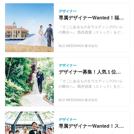
デザイナー
専属デザイナーWanted！福岡
を代表する結婚式場でお洒落
『そこにあるものをウエディングのハレ
デザインを担当♪
の舞台へ』 既存資源（ストック）をどう
活用するのか？ これからのビジネスに突
きつけられた大きな課題です。 世界的に
BLD WEDDINGS 株式会社
も、大半は循環型社会に入って、いまあ
るストックを有効利用しようとする意識
が強い時代になりました。国内では低成
長経済に入り、少子高齢化で人口が減少
デザイナー
していく中、多くのものが「生産」から
デザイナー募集！人気１位の
「ストックのリユース」へシフトせざる
お洒落な結婚式場で働く♪人間
を得なくなっています。 ◆ 循環型社会
『そこにあるものをウエディングのハレ
関係満足度80％
BLDグループは、ストック（既存施設）
の舞台へ』 既存資源（ストック）をどう
のリユース・リファインなどを通して行
活用するのか？ これからのビジネスに突
うウエディングサービス及び再生可能エ
きつけられた大きな課題です。 世界的に
BLD WEDDINGS 株式会社
ネルギーによる発電事業を中核事業とし
も、大半は循環型社会に入って、いまあ
ています。 ◆Reuse Refine ウエディン
るストックを有効利用しようとする意識
グでは、いまあるストックを徹底的に使
が強い時代になりました。国内では低成
い切ることにより、比較的安価で良質な
長経済に入り、少子高齢化で人口が減少
デザイナー
クオリティを実現しながら各プロジェク
していく中、多くのものが「生産」から
専属デザイナーWanted！スキ
トを立ち上げています。これらのこと
「ストックのリユース」へシフトせざる
ルを活かして結婚式場の魅力