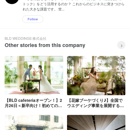
って価値の高い商品やサービスをより深
トック）をどう活用するのか？ これからのビジネスに突きつけら
化させ、お客様に更なる満足を提供して
れた大きな課題です。 世...
いきたいと考えています。 ◆顧客満足 私
たちは、 “未来を開くビジネス” に身を置
Follow
いている緊張感と誇りを持ち、ビジネス
の持つ豊かな可能性を信じ、循環型事業
モデルを通じて新しい価値を提案してま
いります。
BLD WEDDINGS 株式会社
Other stories from this company
【BLD cafeteriaオープン！】2
【花嫁ブーケづくり♪】全国で
月26日＜新卒向け！初めてのブ
ウエディング事業を展開する
ライダル業界特集＞
BLDグループが手がけるスクー
ルを体感！