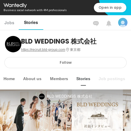
Open in app
Business social network with 4M professionals
Stories
Jobs
BLD WEDDINGS 株式会社
https://recruit.bld-group.com
東京都
Follow
Home
About us
Members
Stories
Job postings
BLD WEDDINGS 株式会社