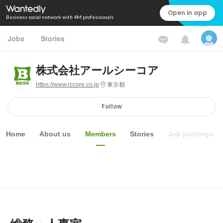
Open in app
Business social network with 4M professionals
Jobs
Stories
株式会社アールシーコア
https://www.rccore.co.jp
東京都
Follow
Home
About us
Members
Stories
Job postings