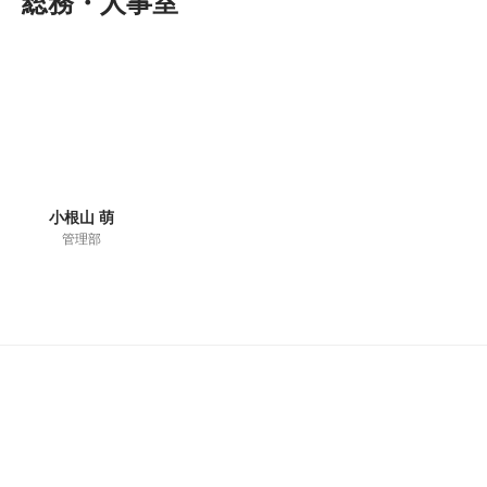
総務・人事室
小根山 萌
管理部