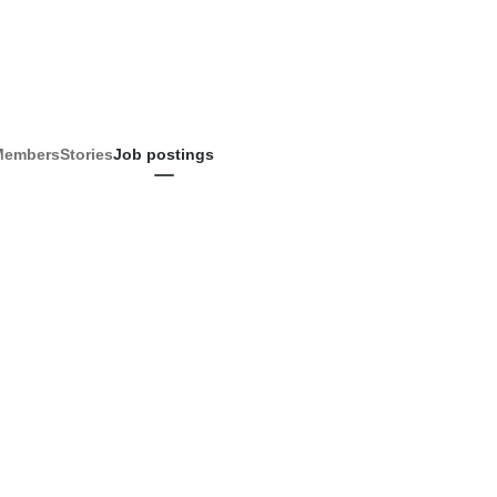
Members
Stories
Job postings