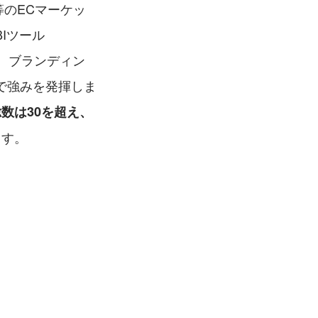
等のECマーケッ
Iツール
)、ブランディン
で強みを発揮しま
数は30を超え、
ます。