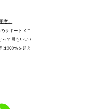
用意。
でのサポートメニ
とって最もいいカ
は300%を超え