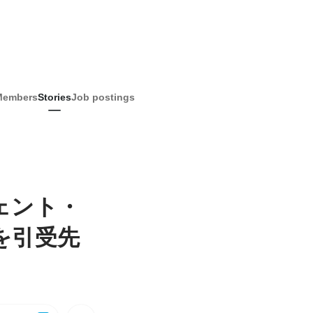
Members
Stories
Job postings
ェント・
を引受先