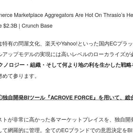
ce Marketplace Aggregators Are Hot On Thrasio’s Hee
 $2.3B | Crunch Base
特有の問屋文化、楽天やYahoo!といった国内ECプラ
ルアップモデルの実現には高いレベルのローカライズが
、テクノロジー・組織・そして何より地の利を生かした戦
努めて参ります。
独自開発BIツール『ACROVE FORCE』を用いて、
ストが非常に高かった各マーケットプレイスを、独自開
して網羅的に管理。全てのECブランドでの意思決定をB