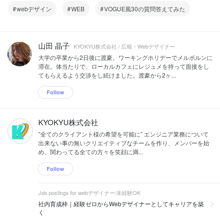
webデザイン
WEB
VOGUE風30の質問答えてみた
山田 晶子
KYOKYU株式会社 / 広報・Webデザイナー
大学の卒業から2日後に渡豪。ワーキングホリデーでメルボルンに
滞在。体当たりで、ローカルカフェにレジュメを持って面接をし
てもらえるよう交渉をし続けました。渡豪から2ヶ...
Follow
KYOKYU株式会社
”全てのクライアント様の希望を可能に” エンジニア業務について
出来ない事の無いクリエイティブなチームを作り、メンバーを始
め、関わってる全ての方々を笑顔に満...
Follow
Job postings for webデザイナー/未経験OK
社内育成枠｜経験ゼロからWebデザイナーとしてキャリアを築
く