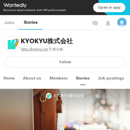
Open in app
Business social network with 4M professionals
Stories
Jobs
KYOKYU株式会社
https://kyokyu.net
東京都
Follow
Home
About us
Members
Stories
Job postings
KYOKYU株式会社