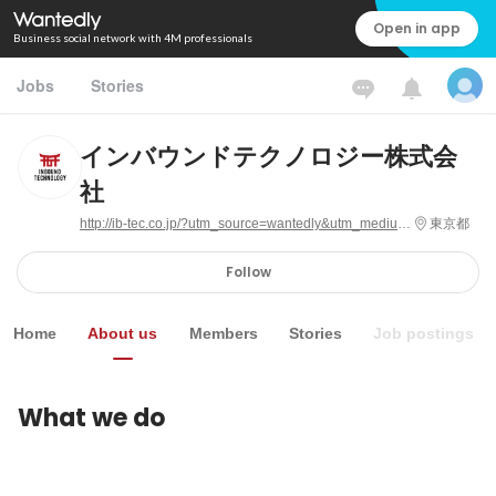
Open in app
Business social network with 4M professionals
Jobs
Stories
インバウンドテクノロジー株式会
社
http://ib-tec.co.jp/?utm_source=wantedly&utm_medium=sns_pub&utm_campaign=
東京都
Follow
Home
About us
Members
Stories
Job postings
What we do