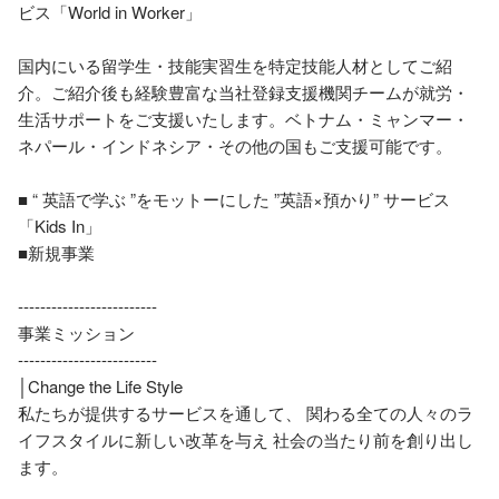
ビス「World in Worker」

国内にいる留学生・技能実習生を特定技能人材としてご紹
介。ご紹介後も経験豊富な当社登録支援機関チームが就労・
生活サポートをご支援いたします。ベトナム・ミャンマー・
ネパール・インドネシア・その他の国もご支援可能です。

■ “ 英語で学ぶ ”をモットーにした ”英語×預かり” サービス 
「Kids In」

■新規事業

‐‐‐‐‐‐‐‐‐‐‐‐‐‐‐‐‐‐‐‐‐‐‐‐‐

事業ミッション

‐‐‐‐‐‐‐‐‐‐‐‐‐‐‐‐‐‐‐‐‐‐‐‐‐

│Change the Life Style

私たちが提供するサービスを通して、 関わる全ての人々のラ
イフスタイルに新しい改革を与え 社会の当たり前を創り出し
ます。
