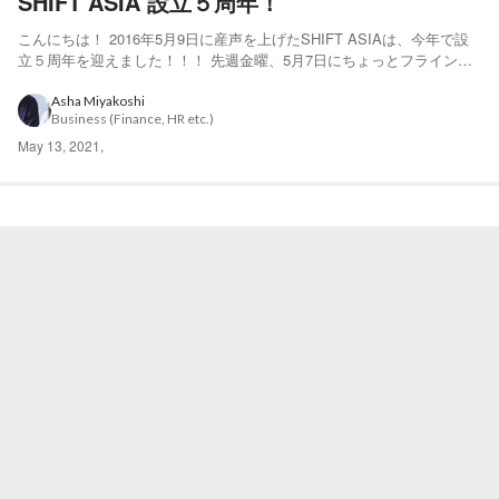
SHIFT ASIA 設立５周年！
こんにちは！ 2016年5月9日に産声を上げたSHIFT ASIAは、今年で設
立５周年を迎えました！！！ 先週金曜、5月7日にちょっとフライング
して設立５周年パーティーが行われました。 コーポレートカラーでき
めたRIEとWINNIE。５周年記念ギフト配布のスタンバイ中。 ※「５」
Asha Miyakoshi
Business (Finance, HR etc.)
周年のクッキーと、Qちゃんポッ...
May 13, 2021
,