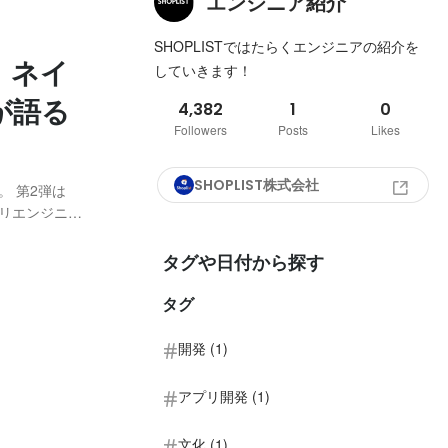
エンジニア紹介
SHOPLISTではたらくエンジニアの紹介を
 ネイ
していきます！
が語る
4,382
1
0
Followers
Posts
Likes
SHOPLIST株式会社
。 第2弾は
プリエンジニア
谷山 兼生（ハ
括チーム 業
タグや日付から探す
タグ
開発 (1)
アプリ開発 (1)
文化 (1)