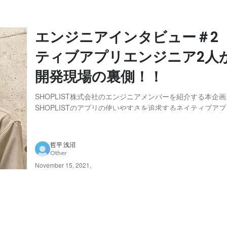
エンジニアインタビュー＃2
ティブアプリエンジニア2人
開発現場の裏側！！
SHOPLIST株式会社のエンジニアメンバーを紹介する本企画
SHOPLISTのアプリの使いやすさを追求するネイティブア
の2人にインタビューしました。 プロフィール 名前 ：長
セヤマ カズキ） 写真：左 所属 ：技術統括本部 技術統
務内容：SHOPLISTのa...
哲平 浅沼
Other
November 15, 2021
,