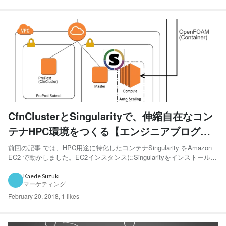
CfnClusterとSingularityで、伸縮自在なコン
テナHPC環境をつくる【エンジニアブログよ
り】
前回の記事 では、HPC用途に特化したコンテナSingularity をAmazon
EC2 で動かしました。EC2インスタンスにSingularityをインストール
し、OpenFOAM のコンテナをつくったり(build)実行したり(exec)して
みました。ただし前回使用した環境はEC2インスタンスを1台立てた...
Kaede Suzuki
マーケティング
February 20, 2018
,
1 likes