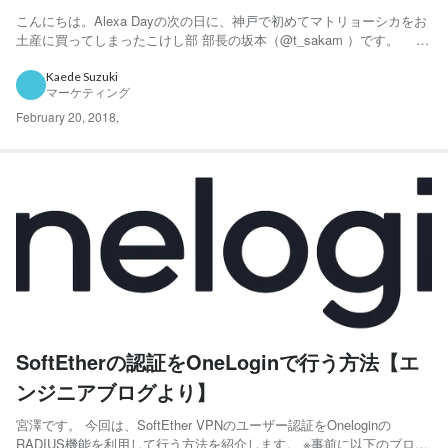
こんにちは。Alexa Dayの次の日に、神戸で初めてマトリョーシカをお
土産に買ってしまったこけし部 部長の坂本（@t_sakam ）です。 先
日、神戸でおこなわれた「Alexa Day 2018」で登壇しましたので、今
回はその発表スライド公開のお知らせとセッションの概要案内です。
Kaede Suzuki
マーケティング
Alexa Day 201...
February 20, 2018
,
SoftEtherの認証をOneLoginで行う方法【エ
ンジニアブログより】
宮澤です。 今回は、SoftEther VPNのユーザー認証をOneloginの
RADIUS機能を利用して行う方法を紹介します。 ※事前に以下のブログ