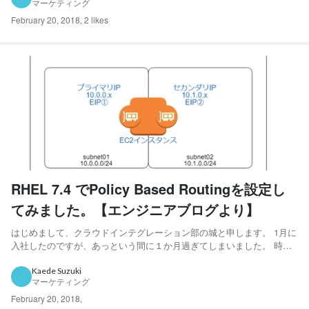
マーケティング
User, IAM...
February 20, 2018
,
2 likes
RHEL 7.4 でPolicy Based Routingを設定し
てみました。【エンジニアブログより】
はじめまして、クラウドインテグレーション部の城と申します。 1月に
入社したのですが、あっという間に１か月過ぎてしまいました。 時間
の過ぎる速さに年齢を感じざるをえません。 さて本題へ入りますが、
EC2インスタンスに別々のCIDRブロックのプライベートアドレスを付
Kaede Suzuki
マーケティング
与し、それぞれと外部から通信させたいというケースが...
February 20, 2018
,