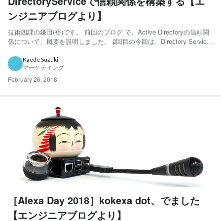
DirectoryServiceで信頼関係を構築する【エ
ンジニアブログより】
技術四課の鎌田(裕)です。 前回のブログ で、Active Directoryの信頼関
係について、概要を説明しました。 2回目の今回は、Directory Service
のMirosoft Active Directory(以下MSAD)とEC2インスタンスのActive
Directoryの間で信頼関係を確立...
Kaede Suzuki
マーケティング
February 26, 2018
,
［Alexa Day 2018］kokexa dot、でました
【エンジニアブログより】