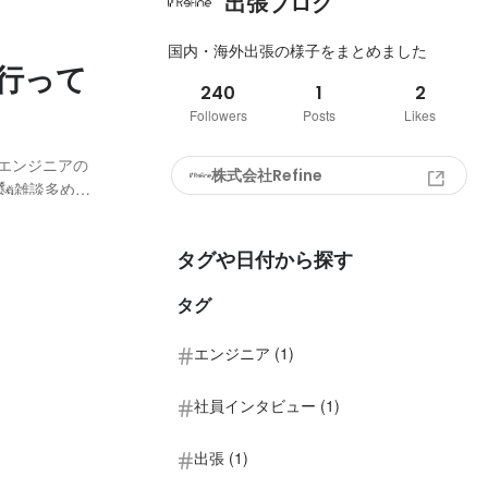
出張ブログ
国内・海外出張の様子をまとめました
行って
240
1
2
Followers
Posts
Likes
エンジニアの
株式会社Refine
🗽雑談多めで
？」という呼
タグや日付から探す
タグ
エンジニア (1)
社員インタビュー (1)
出張 (1)