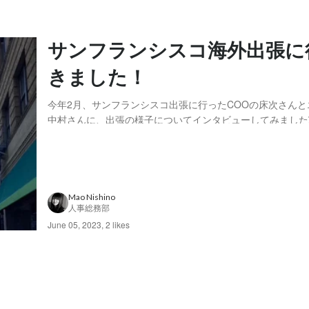
サンフランシスコ海外出張に
きました！
今年2月、サンフランシスコ出張に行ったCOOの床次さんと
中村さんに、出張の様子についてインタビューしてみました
すが最後までお付き合い下さい😊 出張のきっかけ・目的はなんですか？
中村：代表の大塚さんから「サンフランシスコ行きたい人〜
びかけがあり、それに手を挙げました。まさか本...
Mao Nishino
人事総務部
June 05, 2023
,
2 likes