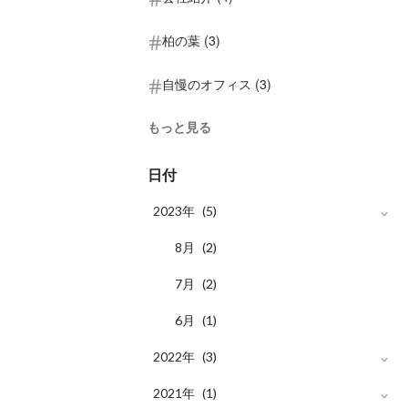
柏の葉 (3)
自慢のオフィス (3)
もっと見る
日付
2023年
(5)
月
8
(2)
月
7
(2)
月
6
(1)
2022年
(3)
月
2021年
3
(1)
(1)