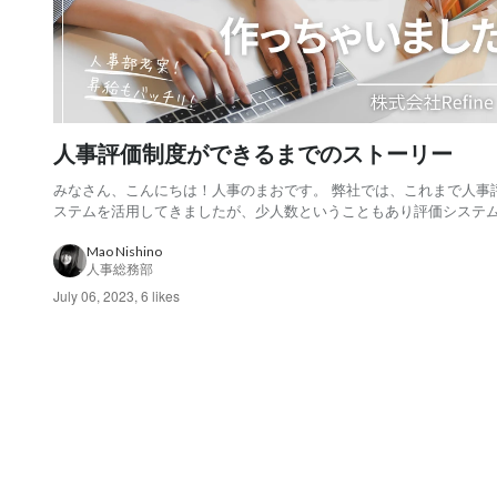
人事評価制度ができるまでのストーリー
みなさん、こんにちは！人事のまおです。 弊社では、これまで人事
ステムを活用してきましたが、少人数ということもあり評価システ
を全て使いこなせてない…というのが悩みでした。 「もっと自社に
人事評価にしたい」という思いの元、早速人事部で考案🙋‍♀️ 人事評
Mao Nishino
人事総務部
できるまでの道のりを一挙公開します！...
July 06, 2023
,
6 likes