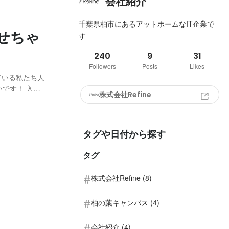
会社紹介
千葉県柏市にあるアットホームなIT企業で
せちゃ
す
240
9
31
Followers
Posts
Likes
ている私たち人
す！ 入社
株式会社Refine
働くスタッフの
入社して半年
タグや日付から探す
タグ
株式会社Refine (8)
柏の葉キャンパス (4)
会社紹介 (4)