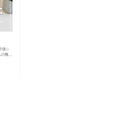
評価シ
ムの機能
合った
価制度が