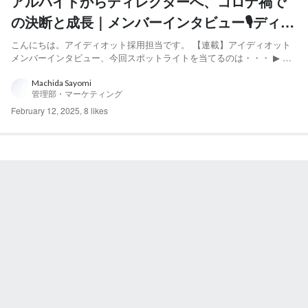
アルバイトからディレクターへ、コロナ禍で
の決断と成長｜メンバーインタビュー🎙ディレ
クター編
こんにちは。アイディオット採用担当です。 【連載】アイディオット
メンバーインタビュー、今回スポットライトを当てるのは・・・ ▶︎ デ
ィレクター 上村さん 上村さんは、アルバイトから新卒でアイディオ
ットへ入社した、お料理上手の若手のホープです！ そんな上村さんの
Machida Sayomi
管理部・マーケティング
アイディオットへの入社理由やこれからの展望などお話を聞...
February 12, 2025
,
8 likes