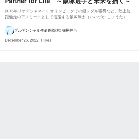
Partner for Life ～飯塚選手と未来を描く～
2016年リオデジャネイロオリンピックでの銀メダル獲得など、陸上短
距離走のアスリートとして活躍する飯塚翔太（いいづか しょうた）さ
ま。その実力もさることながら、競技者としてのポジティブなスタイル
で常に注目される存在です。今回は担当ライフプランナー・櫻井敏夫の
プルデンシャル生命保険(株) 採用担当
ナビゲートで、プルデンシャル生命のライフプランニングツー...
December 26, 2022
,
1 likes