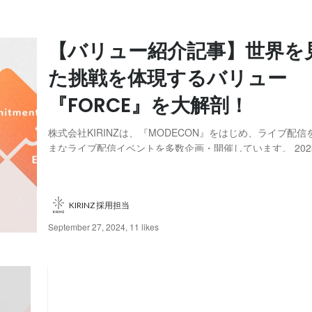
【バリュー紹介記事】世界を
た挑戦を体現するバリュー
『FORCE』を大解剖！
株式会社KIRINZは、『MODECON』をはじめ、ライブ配
まなライブ配信イベントを多数企画・開催しています。 2023
『17LIVE』で審査を経た優秀なエージェンシーのみが獲得
『17LIVE Official Business Partner（GOLD）』に認定さ
KIRINZ 採用担当
September 27, 2024
,
11 likes