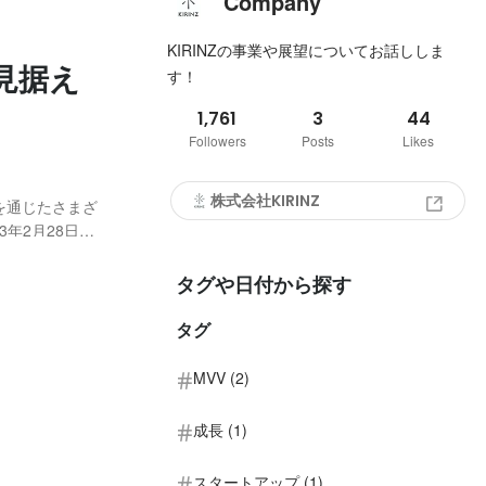
Company
KIRINZの事業や展望についてお話ししま
見据え
す！
1,761
3
44
Followers
Posts
Likes
株式会社KIRINZ
信を通じたさまざ
年2月28日に
できる
れている株式...
タグや日付から探す
タグ
MVV (2)
成長 (1)
スタートアップ (1)