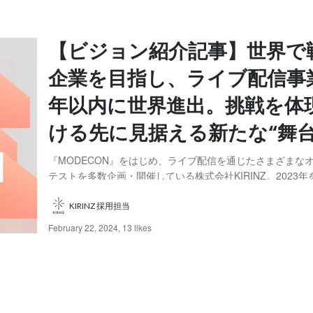
【ビジョン紹介記事】世界で
企業を目指し、ライブ配信事
年以内に世界進出。挑戦を体
ける先に見据える新たな“舞台
『MODECON』をはじめ、ライブ配信を通じたさまざまな
テストを多数企画・開催している株式会社KIRINZ。2023年
回のコンテストを開催いたしました。コンテストの総応募人数は
名に上り、協賛企業数は146社に達します。 今記事では、
KIRINZ 採用担当
を軸に、今後さらに積極的...
February 22, 2024
,
13 likes