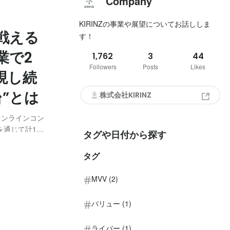
Company
KIRINZの事業や展望についてお話ししま
戦える
す！
業で2
1,762
3
44
Followers
Posts
Likes
現し続
”とは
株式会社KIRINZ
オンラインコン
を通じて計107
タグや日付から探す
8万6,222
ライブ配信事業
タグ
MVV (2)
バリュー (1)
ライバー (1)