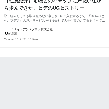
【社員紹介】前職とのギャップに戸惑いなが
ら歩んできた。ヒデのUGヒストリー
取り組みたくても取り組めない寂しさ UGに入社するまで、約18年ほど
ヘルプデスクの運用サービスを行う会社で大手企業のご支援を行ってい
ました。入社から10年ほど担当したお客様先で、基本的な仕事のイロ
ハを学びました。 「アサインされた仕事をこなすのは当たり前。問わ
ユナイトアンドグロウ 株式会社
創業
れるのは仕事の仕方と成果の質。将来的な拡張・変更に柔...
October 11, 2021
,
11 likes