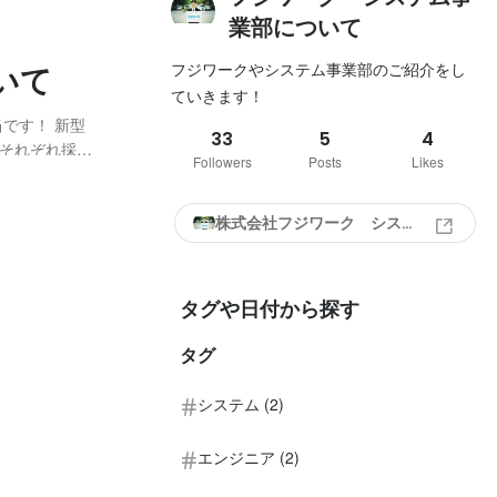
業部について
フジワークやシステム事業部のご紹介をし
いて
ていきます！
！ 新型
33
5
4
それぞれ採用
Followers
Posts
Likes
思います。 も
ナ禍前と後で
株式会社フジワーク システム事業部
タグや日付から探す
タグ
システム (2)
エンジニア (2)