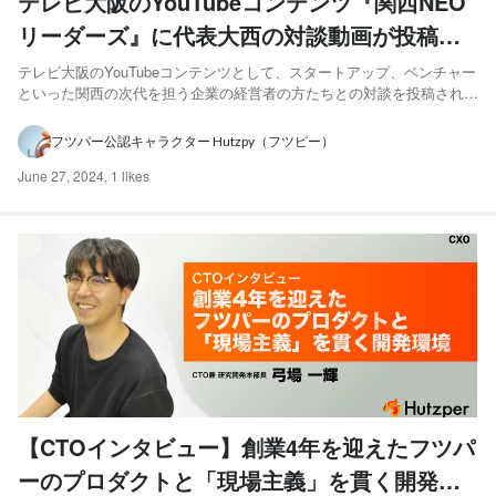
テレビ大阪のYouTubeコンテンツ『関西NEO
リーダーズ』に代表大西の対談動画が投稿さ
れました！
テレビ大阪のYouTubeコンテンツとして、スタートアップ、ベンチャー
といった関西の次代を担う企業の経営者の方たちとの対談を投稿されて
いる『関西NEOリーダーズ』にフツパー代表大西が取材いただいた動
画が公開されました！ こちらは、成功の秘訣や新たな道を切り開く発
フツパー公認キャラクター Hutzpy（フツピー）
想法、なかなか言えない苦労話などを赤裸々に語る企画と...
June 27, 2024
,
1 likes
【CTOインタビュー】創業4年を迎えたフツパ
ーのプロダクトと「現場主義」を貫く開発環