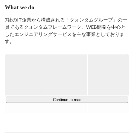
海外でオーストラリアへ留学に行く。

What we do
日本人とまったく出会わず英語漬けの日々で語学を学ぶ

↓

7社のIT企業から構成される「クォンタムグループ」の一
帰国しアパレル業界に就き店長やマネージメントを学ぶ

員であるクォンタムフレームワーク。WEB開発を中心と
↓

IT業界に未経験で入り

したエンジニアリングサービスを主な事業としておりま
営業から社長、代表取締

す。

現在に至る。

グループが持つ強固なネットワークから、設立より数多く
・IT企業

のプロジェクトを任されてきました。今後も多くのお客様
・海外拠点責任者

の期待に応えていくためには、組織力の強化が欠かせませ
・ウェアラブルアパレルブランド

ん。

・Top10

そこで今回、当社で活躍してくださる新しい仲間をお迎え
色々と行っています。

することになりました。講師の数を倍近く増やすなど、教
Continue to read
全て未経験から出発なので

育体制には一層注力しています。「イチからITエンジニア
私は、"未経験"と言う言葉はマイナスなイメージは無く

を目指したい」という方も、どうぞ安心してご応募くださ
ゼロからの挑戦者と思ってます。

い。
失敗を恐れず、これからも挑戦し続けます。