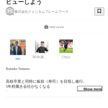
ビューしよう
株式会社クォンタムフレームワーク
Mid-career
Other
開発事業部
Daisuke Nemoto
高校卒業と同時に板前（寿司）を目指し修行。

5年程働き会社がなくなる

Show more
↓

俳優など芸能系を目指し事務所に入りレッスンを受ける

面白みが感じず1年程でやめる

↓
