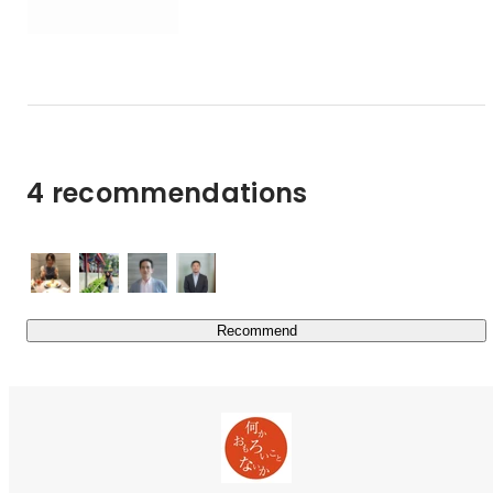
います。

関連会社・グループ会社には、PR業界大手の「共同ピー
アール」（東証スタンダード市場上場）、インフルエンサ
ーマーケティング事業に特化した「VAZ」、クリエイティ
ブワークに特化した「広告制作所」などがあり、事業での
連携や人的交流も盛ん。

4 recommendations
https://www.shinto-tsushin.co.jp/company/group.html
社会課題（SDGs・サーキュラーエコノミー）やデジタル
領域（クラウドファンディング、ダイレクトマーケティン
グ、デジタルメディア運用）、展示会事業、通販事業、イ
Recommend
ンフルエンサー事業、地域創生事業、その他にも多岐に渡
る領域に挑戦してきました。

また、新しい事業を生み出すチャンスもあります。

【最近のトピックス】

▼新東通信などで構成する愛知・名古屋2026 マーケティ