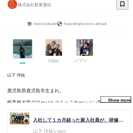
株式会社新東通信
New Graduate
Expanding business abroad
Other
パブリックビジネス事業本部
山下 洋祐
鹿児島県鹿児島市生まれ。

Show more
桜美林大学グローバルコミュニケーション学群。

在学中はPACIFIC UNIVERSITY OREGONに交換留学生と
して1年間の留学。

入社して１カ月経った新入社員が、研修期間を振り返ってみました!
肉好き。

山下 洋祐's story