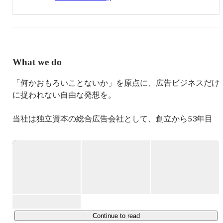
What we do
「何かおもろいことないか」を原点に、広告ビジネスだけ
に捉われない自由な発想を。

当社は独立資本の総合広告会社として、創立から53年目
を迎えました。

「他社にはできない、常識の通じない広告会社」として、
一般的な広告ビジネスだけに捉われず事業を展開していま
す。

東京本社、名古屋本社の二本社体制の下、大阪、東北、九
州の各支社、沖縄をはじめとする営業所・オフィス、そし
て海外にはスペイン（バルセロナ）にも営業拠点を置いて
Continue to read