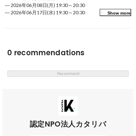
― カタリバでインターンやボランティアを経験した方と
― 2026年06月08日(月) 19:30～20:30

何人も会ったことがあります

― 2026年06月17日(水) 19:30～20:30

Show more
― 2026年06月30日(火) 19:30～20:30

いつ頃、どんなきっかけでカタリバに触れていただいたか
― 2026年07月15日(水) 19:30～20:30

によって、お持ちいただいているイメージは多岐にわたり
ます。これらはすべて正しくて、けれども、全体から見る
※基本的に隔週で実施しております

とそれぞれ一つの側面です。

※日程は随時更新いたします

0 recommendations
※同内容のためいずれか1日程にご参加ください

まだまだ私たちの情報発信や言語化が不足しており、カタ
※各回、申込みは前々日までとなります

リバのことが十分に伝わっていないかもしれない。だから
今回は、まずカタリバの全体感について（だいたい）わか
Recommend
●参加方法

ってもらえる採用説明会を企画しました。

Wantedlyからエントリーいただきましたら本申込用のリ
ンクをお送りします。

カタリバのことをまったく知らない方にはもちろん、知っ
オンライン会議ツール「zoom」を利用します。

ているつもりだよ、という方にも「え、そんなこともやっ
ていたんだ！」とか「そんなふうに考えていたんだ！」と
か、新たな発見を見つけてもらえる時間になると思いま
参考：インタビュー記事

認定NPO法人カタリバ
す。

￣￣￣￣￣￣￣￣￣￣￣￣
