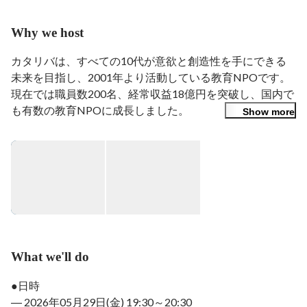
学生及び社会人経験の中で「10代の選択肢を増やす事業
に携わりたい」と考えるようになり、2023年3月に認定
Why we host
NPO法人カタリバに入職。
カタリバは、すべての10代が意欲と創造性を手にできる
未来を目指し、2001年より活動している教育NPOです。
現在では職員数200名、経常収益18億円を突破し、国内で
も有数の教育NPOに成長しました。

Show more
そんなカタリバですが、面談などで応募者の方に「カタリ
バに対してどんなイメージを持っていますか？」とお聞き
すると本当に様々なイメージをお答えいただきます。

― 高校に対して出張授業を届けているキャリア教育団体
というイメージです

― 東日本大震災の復興支援を行ってきた団体と思ってい
What we'll do
ました

― 最近、不登校支援に取り組まれているのをニュースで
●日時

見て知りました

― 2026年05月29日(金) 19:30～20:30
