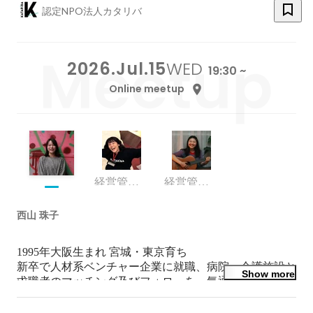
認定NPO法人カタリバ
2026.Jul.15
WED
19:30 ~
Online meetup
経営管理本部 人材戦略チームリーダー
経営管理本部 人材戦略チーム
西山 珠子
1995年大阪生まれ 宮城・東京育ち

新卒で人材系ベンチャー企業に就職、病院・介護施設と
Show more
求職者のマッチング及びフォローを一気通貫して担当し
た後、大手クライアント向けの中途採用プラン作成・提
案・運用に従事する。
