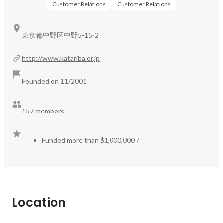
まずは気軽に参加してカタリバのことを（だいたい）わか
Customer Relations
Customer Relations
https://www.katariba.or.jp/magazine/magazine_tag/newface
ってから、応募するかどうか、どんなポジションで応募す
/
るかなど、ご検討いただければ嬉しいです。すごく興味が
東京都中野区中野5-15-2
ある方も、すこし興味がある方も、どんな方のご参加も大
新たにカタリバに参画したメンバーのインタビュー記事で
歓迎です！
http://www.katariba.or.jp
す。教育業界の出身者だけでなく、多様なバックグラウン
ドの職員がカタリバでは活動しています。

Founded on 11/2001
https://www.katariba.or.jp/magazine/article/interview1220/
157 members
Funded more than $1,000,000
/
https://www.katariba.or.jp/magazine/article/interview2003
19/
https://www.katariba.or.jp/magazine/article/interview2108
Location
04/