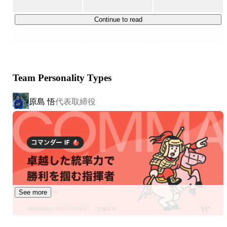
目的は、

しい中でも大切なクライアントや仲間たちとワイワイ楽し
人生の選択肢を増やすこと。

Continue to read
くやっております。

［MISSION］

魅力的な仲間がたーくさんいますので、是非お会いしまし
突き抜けた人生に喜びを

ょう。
Team Personality Types
［VISION］

突き抜けた仲間と突き抜けた未来を実現する

原島 悟
代表取締役
［事業内容］

▌エンジニア育成事業

・未経験からのエンジニア育成

・ダブルメンター制度

・市場基準のカリキュラム設計

▌IT開発支援事業

See more
・Web開発支援

・QA／テスト支援

・フロント／バックエンド開発