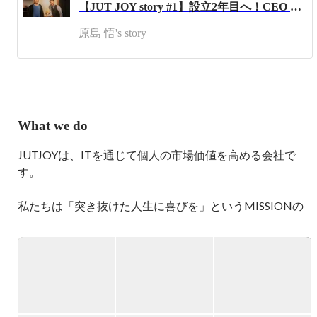
【JUT JOY story #1】設立2年目へ！CEO 原島が語る会社の未来について
JUT(ジャット)でJOY(ジョイ)なメンバーを募集しておりま
す。

原島 悟's story
JUTの意味は突き抜けたという意味があり、突き抜けた能
力、突き抜けたサービスを展開できる仲間を募集中です。

クリエイティブからマーケ、エンジニアなど様々な特化ス
キルを持った仲間と未経験からでも成長できる環境を用意
しております。

共にJUTで(突き抜けた)JOY(喜び)を分かち合い、Netflixみ
What we do
たいな会社にしていきたいなと。

JUTJOYは、ITを通じて個人の市場価値を高める会社で
他には

SESや受託開発などに特化したオンラインサロンコミュニ
す。

ティの[SANTA MONICA]というサービスの責任者もして
おります。

私たちは「突き抜けた人生に喜びを」というMISSIONの
クライアントの皆様と関係会社の皆様と渋谷のオフィスで
もと、

常に交流をしております。

市場価値を本気で高めたい人が

様々な事業シナジーを生むためのお洒落なオフィスとなっ
仲間とともに“突き抜ける”環境をつくっています。

ております。

株式会社enginepotという会社でも執行役員としてお邪魔し
ITはあくまで手段。

ております。

さらには業界営業マンを教育する責任者もやっていて、忙