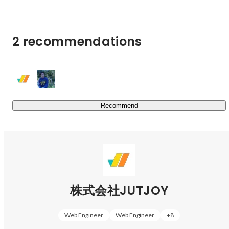
SI事業部/マネージャー
AYA TAKAHASHI
2 recommendations
Recommend
株式会社JUTJOY
Web Engineer
Web Engineer
+
8