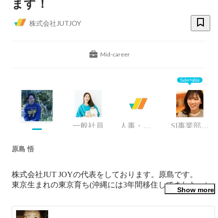
ます！
株式会社JUTJOY
Mid-career
Selectable
一般社員
人事・採用チーム
SI事業部/マネージャー
原島 悟
株式会社JUT JOYの代表をしております。原島です。

東京生まれの東京育ち(沖縄には3年間移住してました。)

Show more
自社のJUTJOYは2020年の9月に設立した会社で、こちらで
は社名にもある
