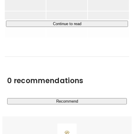
■採用代行事業

INREVOの主軸ブランド「ヒトトレ採用」。

ヒトトレ採用は、企業の採用活動を一気通貫で支援する
RPOサービスです。

Continue to read
求人票作成やスカウト配信、候補者対応などの実務を担い
ながら、企業ごとの課題に合わせた採用体制づくりまで伴
走します。採用業務を代行するだけでなく、支援後も自社
で採用を進められる状態を目指している点が特長です。

◾️求人媒体

自主性を評価軸とした採用媒体「求人ちゃんねる」を運
0 recommendations
営。

応募単価型のビジネスモデルを採用し、求職者のチャンネ
ルをオフからオンへ切り替え、主体的に行動する人材の創
出とマッチングを実現します。

Recommend
■研修事業

「ヒトトレ研修」シリーズとして、若手～管理職まで幅広
い階層向け研修を展開。
