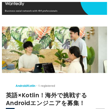
Open in app
Business social network with 4M professionals
Android/Kotlin
1 registered
英語×Kotlin！海外で挑戦する
Androidエンジニアを募集！