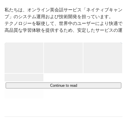
私たちは、オンライン英会話サービス「ネイティブキャン
プ」のシステム運用および技術開発を担っています。

テクノロジーを駆使して、世界中のユーザーにより快適で
高品質な学習体験を提供するため、安定したサービスの運
用と継続的な機能改善を行っています。

ネイティブキャンプは、アジアにおいて最も成長している
オンライン英会話サービスのひとつであり、個人向け・法
人向け・教育機関向けに、オンラインで英会話レッスンを
手頃な価格で提供しています。

世界各地に拠点を持ち、アジア・ヨーロッパ・北米地域に
おいてサービスを展開するなど、その規模は急速に拡大し
Continue to read
ています。

当社は、このグローバルな展開を技術面から支える中核拠
点としての役割を担い、日々進化を続けています。