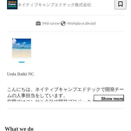
ネイティブキャンプエドテック株式会社
Mid-career
Workplace abroad
Ueda Daiki NC
こんにちは、ネイティブキャンプエドテックで開発チー
ムの人事担当をしています。

Show more
前職ではコンサル会社で開発プロジェクトに関わり、そ
の後、英語力を伸ばしたくてフィリピンへ飛び込みまし
た。現在はエンジニア採用やチームづくりに携わってい
ます。ご興味を持っていただけたら、お気軽にご連絡く
ださい！
What we do