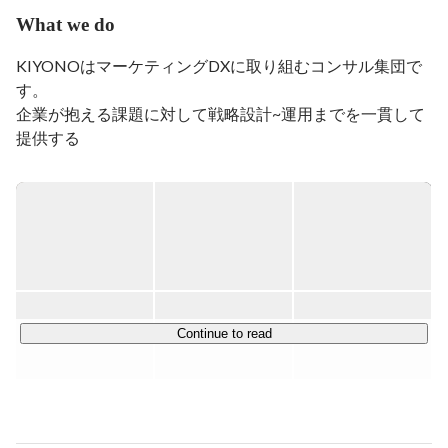
What we do
【趣味でブログも掲載】

KIYONOはマーケティングDXに取り組むコンサル集団で
す。

企業が抱える課題に対して戦略設計~運用までを一貫して
提供する

伴走型コンサルサービスを行っています。

======================

累計9億円の資金調達を完了

======================

株式会社KIYONOは、2020年には住友商事株式会社の
100%

連結子会社であるSCデジタル株式会社と、2024年には

Continue to read
大日本印刷株式会社と資本業務提携を締結しています。

▼プレスリリースはこちら▼
