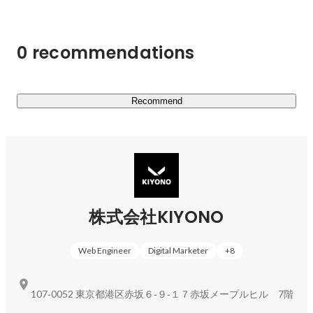
　▶大日本印刷株式会社との資本業務提携｜累計9億円の
資金調達

0 recommendations
https://prtimes.jp/main/html/rd/p/000000037.000052806.ht
ml
　▶住友商事グループとの資本業務提携

Recommend
https://www.nikkei.com/article/DGXLRSP539351_V20C20
A8000000/
上記の資金調達を背景に、積極採用中です！

株式会社KIYONO
===================================

KIYONOの専門領域｜データマーケティング

Web Engineer
Digital Marketer
+
8
===================================

KIYONO社の専門領域は、

『顧客起点マーケティングの戦略立案から施策実施するマ
107‐0052 東京都港区赤坂６‐９‐１７赤坂メープルヒル 7階
ーケティング能力』と
