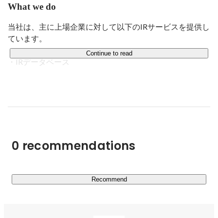
場を共創する」というミッションを掲げ、株式会社
What we do
Mutualを設立。以降、主に上場企業に対してIR支援事業
を展開している。公認会計士。
当社は、主に上場企業に対して以下のIRサービスを提供し
ています。

Continue to read
・IRデータベース

機関投資家・アナリストとの対話履歴や議事録情報等を一
気通貫で管理可能な、IR特化型のCRMを、上場企業に提
供するサービスです。

昨今のAI活用やDXといったニーズの高まりを受け、足元
急速に利用企業数が拡大しています。

0 recommendations
・IR開示支援

上場企業に対し、決算説明資料や中期経営計画の制作及び
コンサルティングを行っています。

また、これからIPOする企業に対し、成長可能性資料の制
Recommend
作及びコンサルティングも行っています。

・IR説明会支援
