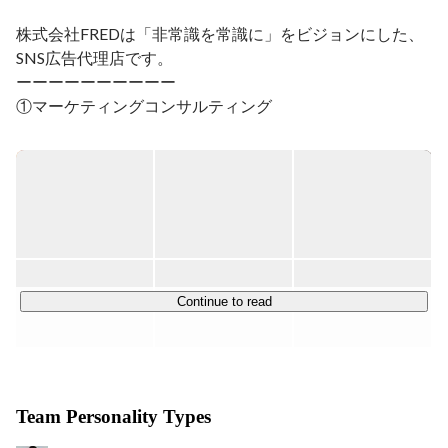
出資もしてます。

株式会社FREDは「非常識を常識に」をビジョンにした、
起業したい人はぜひ連絡ください！！笑
SNS広告代理店です。

ーーーーーーーーーー

①マーケティングコンサルティング

戦略立案から実行まで、デジタル広告の全てのチャネルを
駆使して、お客様のビジネスを次のステージへと導きま
す。リスティング広告、ディスプレイ広告、動画広告、画
像バナー広告まで一気通貫して支援します。

②アドトレーディング

お客様の広告予算をお預かりし、効果的に運用します。

YouTube,Meta,Bytedance,LINE...弊社の年間広告予算20億
Continue to read
円を運用する職種です。

デジタルマーケティングの実績データに基づく分析と施策
立案。Google Analyticsをはじめとした高度な解析ツール
を活用し、クリエイティブごとの収益貢献度、CTR、
Team Personality Types
CPA、CVRなど多岐に渡るKPIを分析します。
