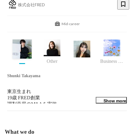
株式会社FRED
Mid-career
Other
Business (Finance, HR etc.)
Shunki Takayama
東京生まれ 

19歳 FRED創業

Show more
調剤薬局のM&Aを実施。

日本最年少(多分)の薬局オーナーになる。

↓

22歳 Webマーケティング事業をスタートし、年商15億
円を突破。

What we do