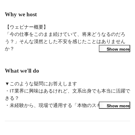
Why we host
【ウェビナー概要】

「今の仕事をこのまま続けていて、将来どうなるのだろ
う？」そんな漠然とした不安を感じたことはありません
か？

Show more
本ウェビナーでは、インサイドセールスから未経験でエン
ジニアに転身し、現在は要件定義（設計）から開発・テス
What we'll do
トまでを一貫して担うエンジニアとして活躍する山尾さん
▼このような疑問にお答えします

をゲストにお迎えし、実体験をもとにお話しいただきま
・IT業界に興味はあるけれど、文系出身でも本当に活躍で
す。 

きる？

・未経験から、現場で通用する「本物のスキル」は身につ
Show more
山尾さんご自身も文系出身で、

く？

 「エンジニアは理系じゃないと難しそう…」

・「未経験エンジニアOK」の求人で、事務作業ばかり任
「未経験から本当に“使えるスキル”が身につくの？」

されない？

といった不安を抱えながらも、キャリアチェンジを決断し
・配属後、分からないことだらけで周囲についていけるか