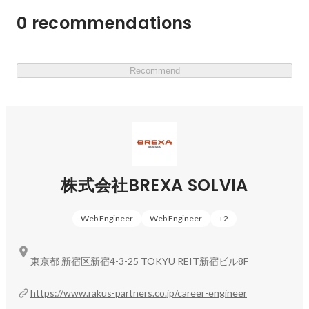
ました。

不安…

0 recommendations
どのようにして未経験から自立したエンジニアになれたの
【開催情報】

か。

・開催日時：2026年8月7日(金) ～8月11日(火)

求人の見極め方、本気の研修のリアル、現場でぶつかる壁
Recommend
・形式：オンライン（オンデマンド配信）※以前開催した
の乗り越え方まで、等身大の体験談を余すところなくお話
イベントを配信いたします。

しいただきます！

・参加費：無料

【BREXA SOLVIAとは】

【登壇者】

BREXA SOLVIAは、ITエンジニアの技術力でお客様の課題
■開発エンジニア：山尾

解決を支援する企業です。

前職はインサイドセールスを経験。

株式会社BREXA SOLVIA
その後、未経験から開発エンジニアを目指すために当社へ
経済産業省の調査によると日本のIT人材は2030年に最大
ジョイン。現在は要件定義(設計)、開発～テストまでを一
で約79万人不足すると予測されています。

Web Engineer
Web Engineer
+
2
貫して対応するエンジニアとして活躍中。

当社は、過去にスクール事業を運営していたノウハウを活
かし、未経験者をITエンジニアへ育成する独自プログラム
東京都 新宿区新宿4-3-25 TOKYU REIT新宿ビル8F
【こんな方におすすめ】

を確立。

★未経験からITエンジニアを目指す方に特化したウェビナ
「ITエンジニア1万人創出」を目標に、日本のIT人材不足
https://www.rakus-partners.co.jp/career-engineer
ーです★

という社会課題の解決にも取り組んでいます。
