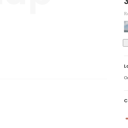
Re
L
O
C