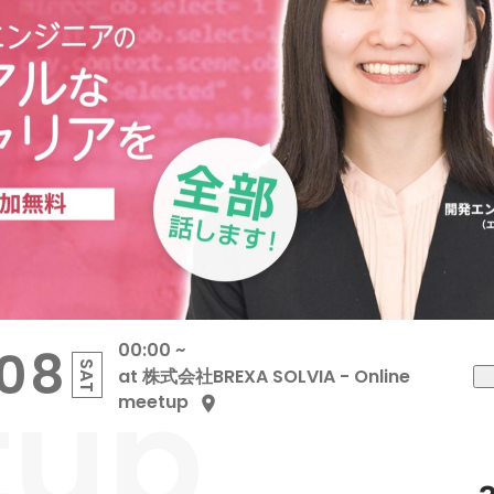
00:00 ~
.08
SAT
tup
at 株式会社BREXA SOLVIA - Online
meetup