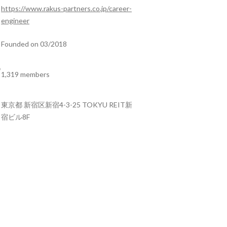
https://www.rakus-partners.co.jp/career-
engineer
Founded on 03/2018
1,319 members
東京都 新宿区新宿4-3-25 TOKYU REIT新
宿ビル8F