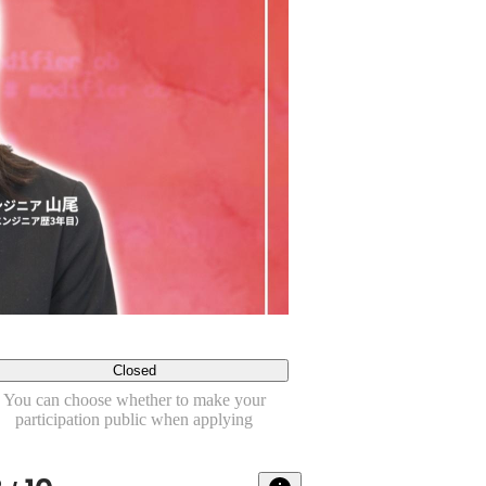
Closed
You can choose whether to make your
participation public when applying