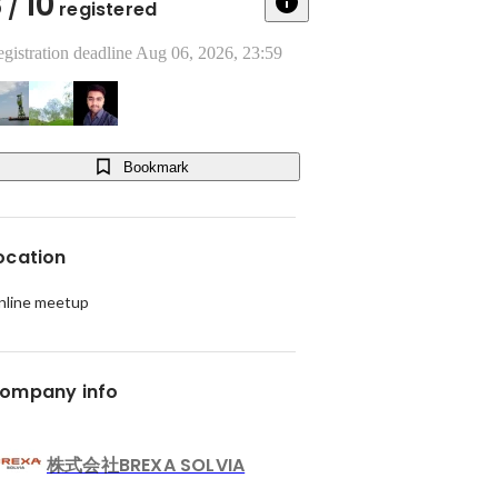
3
10
/
registered
gistration deadline Aug 06, 2026, 23:59
Bookmark
ocation
nline meetup
ompany info
株式会社BREXA SOLVIA