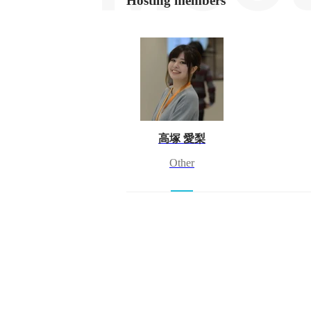
Hosting members
高塚 愛梨
Other