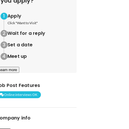
you apply?
Apply
Click "Want to Visit"
Wait for a reply
Set a date
Meet up
Learn more
ob Post Features
Online interviews OK
ompany info