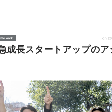
on
20
time work
急成長スタートアップのア