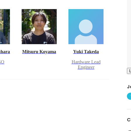
uhara
Mitsuru Koyama
Yuki Takeda
SO
Hardware Lead
Engineer
J
C