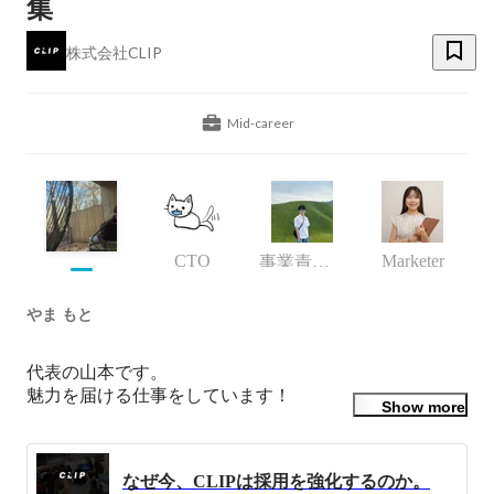
集
株式会社CLIP
Mid-career
CTO
Marketer
事業責任者
やま もと
代表の山本です。

魅力を届ける仕事をしています！

Show more
CLIPは単なる切り抜き制作ではなく、AI時代の「新し
いIP流通の仕組み」を創る会社です。

なぜ今、CLIPは採用を強化するのか。
制作のハードルが下がる今、希少なのは「届ける感性」
