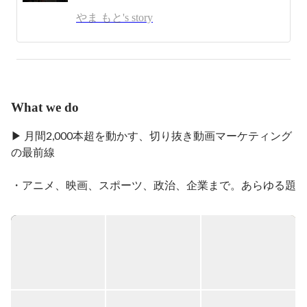
やま もと's story
あなたの「好き」という熱量を、世界を熱狂させる価値
へ変えませんか？

組織を自ら創り上げる、挑戦の中核メンバーを募集して
います！
What we do
▶︎ 月間2,000本超を動かす、切り抜き動画マーケティング
の最前線

・アニメ、映画、スポーツ、政治、企業まで。あらゆる題
材を“広がるコンテンツ”に変える

CLIPは、アニメや映画、スポーツ、政治、企業IRまで、
幅広いジャンルのコンテンツを切り抜き動画として再編集
し、SNS上で拡散させる会社です。まだ世の中に届いてい
ない魅力を発掘し、短尺動画の力で熱狂へ変えていく。そ
んな仕事を本気で行っています。
