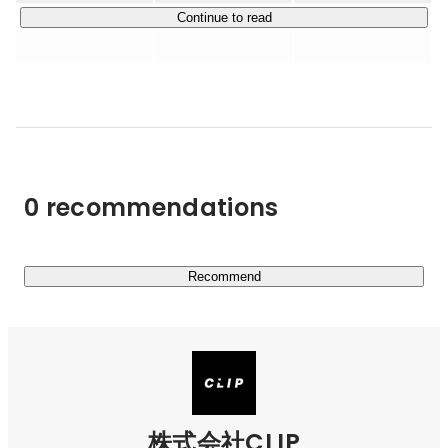
・企画、制作、投稿、改善まで。マーケティングを一気通
Continue to read
貫で担う

私たちは、ただ動画を編集するだけの会社ではありませ
ん。どんな切り口なら伸びるのか、どの見せ方なら人を惹
きつけるのかを考え、企画から制作、投稿、分析、改善ま
で一気通貫で担っています。月間2,000本超の運用を回す
中で、スピードも、再現性も、圧倒的に磨かれています。

0 recommendations
・“バズを狙う”ではなく、“伸びる構造をつくる”

ショート動画は感覚だけでは伸びません。冒頭数秒のフッ
ク、タイトル、テロップ、アカウント設計、投稿の積み重
ねまで、伸びるための構造があります。CLIPはその構造
Recommend
を実務で磨き続ける、ショート動画時代のプロフェッショ
ナル集団です。

▶︎ AI×制作体制で、次の動画産業をつくる

・切り抜き動画に特化した独自ツールを開発

株式会社CLIP
CLIPでは、切り抜き動画制作をより速く、より多く、よ