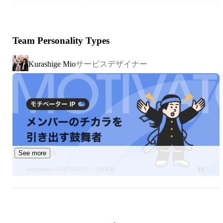
AIエンジンを自社で独自開発するなど、高度なIT技術を強
みに、大手クライアントと対等なビジネスパートナーとし
Team Personality Types
てサービスの新規開発に取り組んでいます。そのため事業
は、単なる受け身の受託開発にとどまらず、サービス企画
サービスデザイナー
Kurashige Mio
の上流からITコンサルティングまで幅広い領域に展開して
います。

企画・デザイン・開発を手がけるのは、世界各地でチーム
を組むメンバーたち。ベトナムのダナンには100名の開発
エンジニアが在籍するオフィスを構えています。世界各地
のメンバーと遠隔でプロジェクトを完遂するため、オンラ
インでのチャット・ビデオコミュニケーションを中心に業
See more
務を行うスタイルが確立されています。

ープロジェクト事例

■国内音楽フェス向けサービス

寺澤 康輝
代表取締役社長
・VIVA LA ROCK

・GREENROOM FESTIVAL
