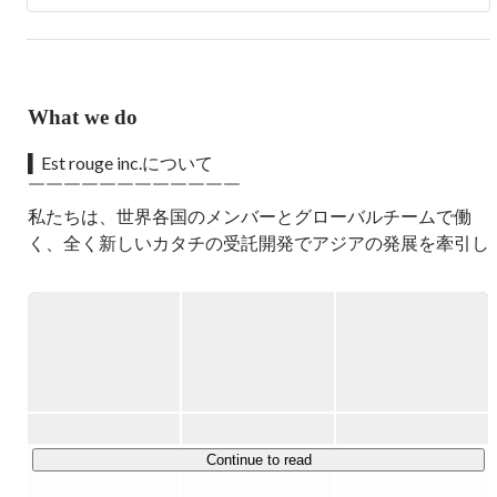
What we do
▍Est rouge inc.について

￣￣￣￣￣￣￣￣￣￣￣￣

私たちは、世界各国のメンバーとグローバルチームで働
く、全く新しいカタチの受託開発でアジアの発展を牽引し
ています！

▍事業内容

￣￣￣￣￣￣

当社は、エンターテイメント業界を中心に幅広い領域で受
託開発を行なっている企業です。チケット販売サービス、
音楽フェス向けサービス、IoTの様な最新技術を利用した
ソリューションまで、提供するシステムは多岐に渡りま
Continue to read
す。
