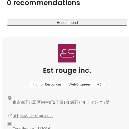
0 recommendations
・FUJI ROCK FESTIVAL

・SUMMER SONIC

・GMO SONIC

Recommend
■スタジアム向けサービス

・IoT Based Gate-pass solution

・Giantsアプリ用チケットSDK

・東京ドーム向けフード・モバイルオーダーサービス

■新規ビジネス

Est rouge inc.
・Spotify向けAPI提供（弊社Deep Dive Engineの活用事
例）

Human Resources
Web Engineer
+
8
・チケット購入型配信サービス Streaming+

・施設提供型チケットサービス

・瀬戸内芸術祭デジパスアプリ

東京都千代田区内幸町2丁目1-1 飯野ビルディング 9階
https://est-rouge.com
■チケット販売サービス

・e+ 訪日観光客向けチケット販売サービス

Founded on 11/2016