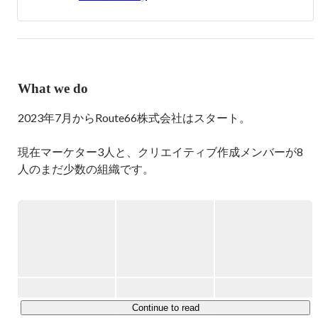
What we do
2023年7月からRoute66株式会社はスタート。

現在マーケター3人と、クリエイティブ作成メンバーが8
人のまだ少数の組織です。

大手と違い、大きな安定感や仕組みがあるわけではありま
せんが、１年で年商5億円突破。SMBトップ100起業家に
選出。2年5ヶ月で完全審査制のリアルバリューにもジョ
イン。現在は月商1億を更新しており、独立して3年目の
ベンチャー企業の中ではかなりの成長速度を持った企業だ
と思っています。

◼︎なぜそれだけの速度で成長しているのか？

Continue to read