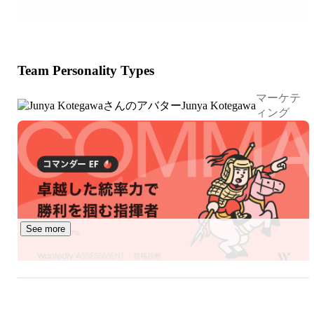
webマーケティングに挑戦する人や、独立する人は多い中
でうまくいく組織は1割もいないのではと感じています。
その中で、弊社が圧倒的に成長を続けられている1番のポ
イントは、実績に基づいた信頼と、現性を生むノウハウを
Team Personality Types
構築している点です。

マーケテ
Webマーケティングというのは、営業のように「どうす
Junya Kotegawa
ィング
ればこのサービスや商品が買ってもらえるのか？」を突き
詰める一面があり、かなりの属人性があります。

そのため、クライアントもどのマーケティングの会社に依
頼をするのか＝誰にマーケティングを依頼するのかという
図ができています。

See more
だからこそ、代表自身、業界で現在約10年間のマーケテ
ィング経験を持ち、これまで売れなかった商品のスケール
に次々と成功させた実績があるからこそ、クライアント様
との強固な信頼関係があり、営業をすることなく、仕事の
依頼が来るような状態を作ることができています。
