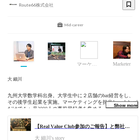
Route66株式会社
Mid-career
Marketer
マーケティング
大 細川
九州大学数学科出身。大学生中に２店舗のbar経営をし、
その後学生起業を実施。マーケティングを担当し、ナンパ
Show more
だけで１ヶ月2000人の事前登録者を集める。株式会社
Hide&Seekに就職しwebマーケティングのコンサル事業部
に所属。マーケティング事業部統括として5年間従事し、
【Real Value Club参加のご報告】と弊社のこれからについて
Route66株式会社を設立。独立1年で年商5億を達成。現在3
年目で年商15億着地予定。SMBトップ100企業に選出。

大 細川's story