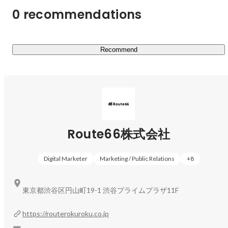
0 recommendations
また、正解のない「商品を確実に売る」ということにおい
て、できる限りの必要条件を作ることができているからこ
そ、弊社に入り2年目のメンバーが全員結果を出すマーケ
Recommend
ターとなることができています。

◼︎事業内容

主な事業は、TikTokやインスタグラム、YouTube、
Meta、Yahoo、LINEといったWebやSNS媒体を活用した
広告運用代行です。

Route66株式会社
クライアント様から依頼を受けた商品やサービスをどうす
れば売れるのか、ターゲット選定や商品理解、販売戦略を
Digital Marketer
Marketing / Public Relations
+
8
考え、動画広告の作成を行い、実際に数値ベースでPDCA
を行います。

東京都渋谷区円山町19-1 渋谷プライムプラザ11F
事業を通して、

https://routerokuroku.co.jp
「どうしたら商品を売ることができるのか？」その方法を
スキルや考え方として身につけることができます。
