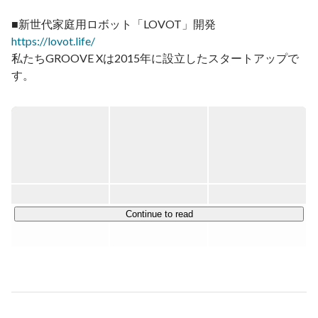
https://lovot.life/
私たちGROOVE Xは2015年に設立したスタートアップで
す。

GROOVE Xの考えるロボットは、人々の生活に潤いを与
える存在として、人が一緒にいたくなるような新世代の家
庭用ロボットです。それは、将来癒しを与える存在を超
え、人の潜在能力を向上させる力も持ち得ると考えていま
す。

■LOVOT [らぼっと] とは

『LOVOT』は人の代わりに仕事をする便利なロボットで
Continue to read
はありません。人に甘えて邪魔もしてくるし、時には知ら
ない人に人見知りをするかもしれません。

だけど、一緒にいるとホッとする、うれしくなる、笑って
しまう。なんだか、あたたかい気持ちになってくる。

そんな風にロボットが人と信頼関係をつくり、生活に潤い
と安心を与えられる存在になれば、人のパフォーマンスは