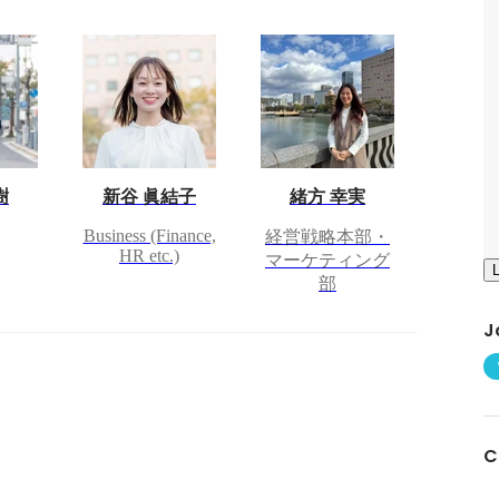
樹
新谷 眞結子
緒方 幸実
Business (Finance,
経営戦略本部・
HR etc.)
マーケティング
部
J
C