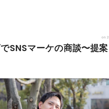
on
2
下でSNSマーケの商談〜提