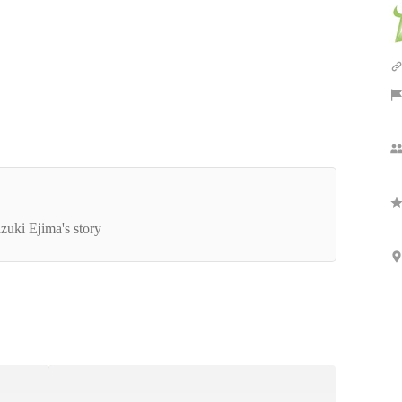
Show more
リクルートで通期MVPを獲得し、個人事業主を
て会社を設立。会社の強みは推進スピードの速さ
zuki Ejima's story