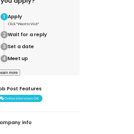
you apply?
Apply
Click "Want to Visit"
Wait for a reply
Set a date
Meet up
Learn more
ob Post Features
Online interviews OK
ompany info