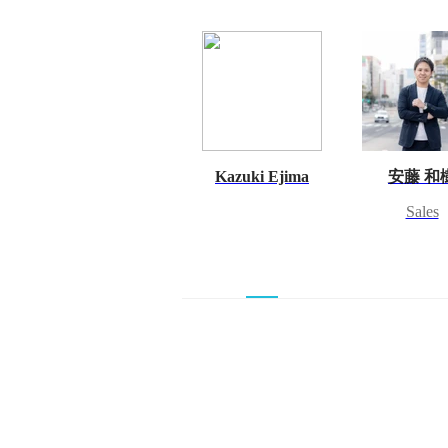
Kazuki Ejima
安藤 和
Sales