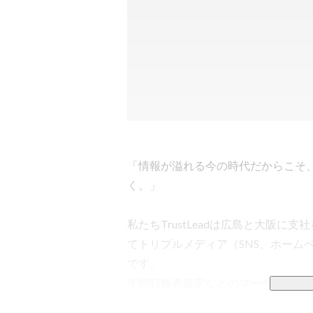
「情報が溢れる今の時代だからこそ
く。」

私たちTrustLeadは広島と大阪
てトリプルメディア（SNS、ホーム
です。

年間戦略表策定などのマーケティン
ポートからコンテンツの企画・制作