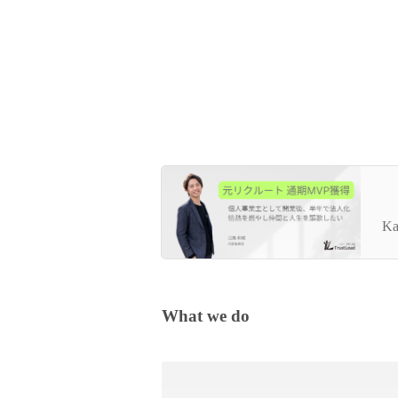
元
経
Ka
What we do