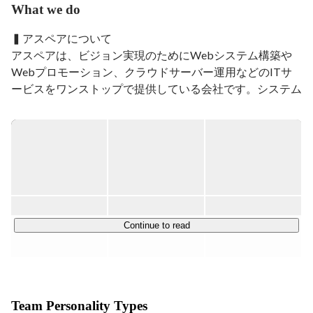
What we do
エンジニアが70歳まで、楽しく現役で働けるIT企業を本
気で目指しています。

▍アスペアについて

カジュアル面談には私も積極的に参加いたします。
アスペアは、ビジョン実現のためにWebシステム構築や
Webプロモーション、クラウドサーバー運用などのITサ
ービスをワンストップで提供している会社です。システム
設計やプログラム製造に限らず、新サービス企画の段階か
ら運用試験まで一貫してサポートし、納品後もアプリケー
ションの運用・保守を担当しています。

▍事業内容

【Webシステム企画・構築】

お客様に目的・悩みなどをヒアリングした上で、お客様の
従業員のように参画して伴走します。

Continue to read
具体的にはWebサービスの要件定義・開発・運用・保守
だけではなく、Webプロモーションまで一貫したサポー
トをしております。

Team Personality Types
【共同企画開発】
