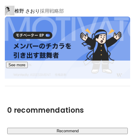
他社のパートナーとして新たなWebサービス・既存サー
椎野 さおり
採用戦略部
ビスのIT化などの共同企画開発をしています。弊社のノウ
ハウを活かして要件定義を共同で実施し、システム開発〜
プロモーションまで担当します。

▍今後の展望

『Webサービスのシステム開発においてオンリーワン企
業を目指す』

See more
アスペアは創業から30年以上が経ちました。スタンドア
ロンで動くBtoBソフトの開発からスタートし、時代に合
わせて事業領域を拡大してきました。インターネットの普
及から年数も経ち、いまではECサイトをはじめとした
BtoC系のWEBサービス案件の依頼も多くなっています。

0 recommendations
これからさらに事業を拡大していく上で、「アスペアでよ
い」ではなく「アスペアでなければならない」と社会から
頼りにされる存在になりたいと考えています。そのために
Recommend
は、お客様にとって特定の分野や技術で他にはない強みを