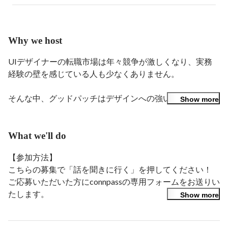
と企業様のデザイナー採用、デザイナーが活躍する環境
づくりに従事することで、デザインの力を証明したいと
考え、ReDesignerに入社。現在は、キャリアデザイナー
としてデザイナーのキャリアや転職サポートと企業採用
Why we host
支援に従事しながら、ReDesignerエージェント事業部の
マネージャーをしています。

UIデザイナーの転職市場は年々競争が激しくなり、実務
経験の壁を感じている人も少なくありません。

https://magazine.redesigner.jp/post/redesigner_misaka
そんな中、グッドパッチはデザインへの強い熱量と自ら学
Show more
び成長し続ける姿勢を持つ人が挑戦できる環境をつくるた
め、トレーニングチームを立ち上げました。今回のイベン
トでは、このチームで描くことができるキャリアとデザイ
What we'll do
ナーとしての未来について、具体的にお伝えしていきま
【参加方法】

す。

こちらの募集で「話を聞きに行く」を押してください！

ご応募いただいた方にconnpassの専用フォームをお送りい
このチームでは、UIデザイン未経験でも「UIデザイナー
たします。

Show more
として成長したい」という意志を持つ方、Webデザイナ
以降、参加に向けた情報はconnpassにてお送りいたします
ーとして経験を積みつつUI領域へステップアップしたい
のでご確認くださいませ。

方も歓迎しています。
