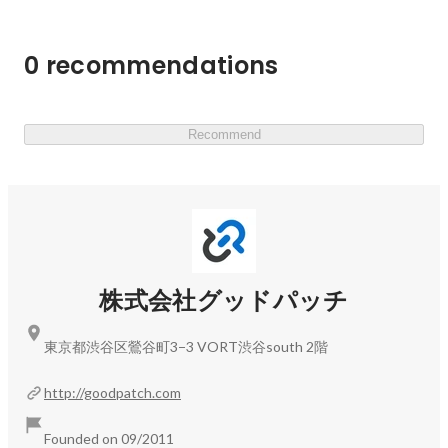
【コンテンツ】

本イベントでは、

・UIデザイナー転職市場のリアル

・現在のUIデザイナー転職市場のリアル

0 recommendations
デザイナー向け転職エージェント「ReDesigner」でキャリ
・トレーニングチームの育成方針と実際のプログラム内容

アデザイナー責任者を務める三坂より、UIデザイナー転
・弊社ならではのクライアントワークや実案件の紹介

職の市場感をお伝えします。

・トレーニーとして活躍するメンバーのリアルな体験談

Recommend
を通して、「熱量と行動で未来を切り拓く」キャリアの新
・トレーニングチーム「hatch」とは

しい可能性をお伝えします。

UIデザイナーを目指す若手デザイナーの育成を行うトレ
ーニングチーム「hatch」について、責任者の秋野が、設
UIデザイナーとしてキャリアを築きたい方、Webデザイ
立の背景や採用基準をお話しします。

ンの枠を超えて成長したい方は、ぜひご参加ください。
・具体的なトレーニング内容

株式会社グッドパッチ
実際にhatchにて採用・トレーナーを担当している山下よ
り、具体的なトレーニング内容やトレーニングを通じて目
東京都渋谷区鶯谷町3−3 VORT渋谷south 2階
指すデザイナー像をお話しします。

http://goodpatch.com
・トレーニーの声

実際のトレーニーから、入社前の経歴や入社後のトレーニ
Founded on 09/2011