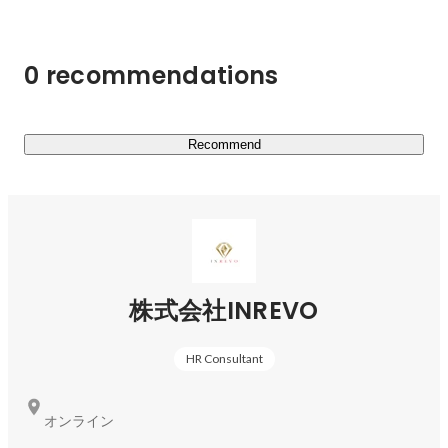
◾️求人媒体

自主性を評価軸とした採用媒体「求人ちゃんねる」を運
0 recommendations
営。

応募単価型のビジネスモデルを採用し、求職者のチャンネ
ルをオフからオンへ切り替え、主体的に行動する人材の創
出とマッチングを実現します。

Recommend
■研修事業

「ヒトトレ研修」シリーズとして、若手～管理職まで幅広
い階層向け研修を展開。

対話と体験を重視し、「伝わる」だけでなく「できる」ま
でをサポート。

株式会社INREVO
企業の理念浸透やチームビルディングなど、人材育成の仕
組みづくりを支援します。

HR Consultant
■ホテル向け無人化・省人化システム事業

ホテル業界向けに、無人チェックインシステム「AIチェッ
オンライン
クイン」や宿泊施設向けアプリ「roomport」を開発・提