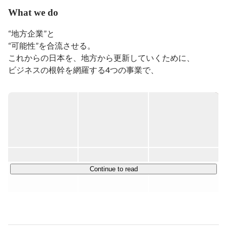
What we do
“地方企業”と

“可能性”を合流させる。

これからの日本を、地方から更新していくために、

ビジネスの根幹を網羅する4つの事業で、

地方企業の力を解き放ち、新しい未来を

創り出していきます。

■採用代行事業

INREVOの主軸ブランド「ヒトトレ採用」。

ヒトトレ採用は、企業の採用活動を一気通貫で支援する
RPOサービスです。

Continue to read
求人票作成やスカウト配信、候補者対応などの実務を担い
ながら、企業ごとの課題に合わせた採用体制づくりまで伴
走します。採用業務を代行するだけでなく、支援後も自社
で採用を進められる状態を目指している点が特長です。
