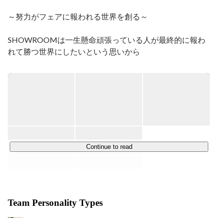
ィション）の獲得・企画運営

という業務を主におこなっております。

～努力がフェアに報われる世界を創る～

”努力がフェア（公正）に報われる社会を創る”というミ
SHOWROOMは一生懸命頑張っている人が最終的に報わ
ッションに共感していただける方をお待ちしておりま
す。

れて勝つ世界にしたいという思いから

2013年11月DeNAにて1事業として立ち上げ、サービスを
実は、SHOWROOMでは一緒に働くメンバーのこと
開始しました。

を"スター"と呼んでいます。

配信者、一緒に働くメンバー、誰もがもっと輝ける場所
エンターテインメントで身を立てたいパフォーマーがアプ
をつくっていきましょう！
リでライブ配信、

それをユーザーがリアルタイムで視聴でき、ギフティング
という直接支援の仕組みによって、パフォーマーを応援す
ることができるライブ配信プラットフォームです。

Continue to read
2015年8月に会社分割によりSHOWROOM株式会社設
立、

同時に株式会社ソニーミュージクエンターテインメントか
Team Personality Types
ら出資を受け合弁会社化しています。
