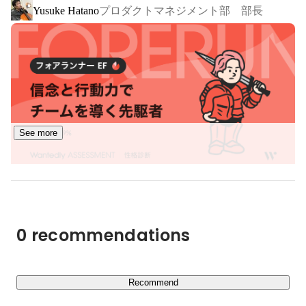
プロダクトマネジメント部 部長
Yusuke Hatano
現在は日本で頑張っている人が報われるようサービス展開
していますが、ゆくゆくは東南アジアをはじめ、地球上に
ある無数の逆境をエンターテインメントの力で変えたい！

世界中のあらゆる人が均等にチャンスを得て、投じた努力
量に応じて報われ、夢が叶っていく。

そんな、公平で温かい世の中を創ることを目標としていま
す。

See more
これまで歌手デビューや、地上波テレビ番組出演、ミュー
ジックビデオ出演等、夢を叶えたパフォーマーが多数！

SHOWROOMでは夢に向かって努力し続ける人を全力で
応援します！
0 recommendations
Recommend