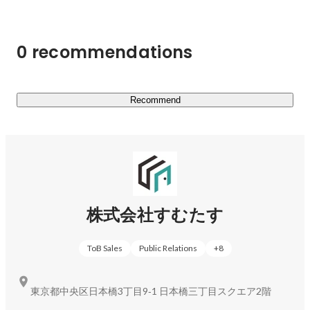
https://sumutasu.co.jp/members
0 recommendations
https://sumutasu.jp/
AI技術で物件売却を＜最短2日＞に短縮したマンション売
却サービス

Recommend
https://sumutasu.jp/buy
当社から物件を直接購入するリノベーションマンション販
売サービス

株式会社すむたす
【　これまでの実績　】

2019年：『アジアを代表する30歳未満の30人』にて代表
ToB Sales
Public Relations
+
8
の角が選出

2020年：「Ruby biz グランプリ 2020」にて特別賞を受賞

2023年：シリーズCラウンドにて総額13億円の資金調達
東京都中央区日本橋3丁目9‐1 日本橋三丁目スクエア2階
を実施
