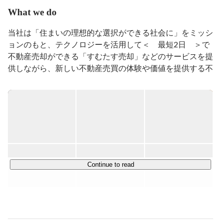
任。

What we do
不動産業界が抱える課題の解決に向け㈱すむたすを創
当社は「住まいの理想的な選択ができる社会に」をミッシ
業。既存のビジネスモデルと先進技術を組み合わせて、
ョンのもと、テクノロジーを活用して＜　最短2日　＞で
新時代の不動産会社を目指す。

不動産売却ができる「すむたす売却」などのサービスを提
すむたすでの功績が評価され、アメリカの経済誌
供しながら、新しい不動産売買の体験や価値を提供する不
『Forbes』にて2019年度の「アジアを代表する30歳未満
動産テック企業です。

の30人」に選出。

17時に退社し家族との時間を過ごし、その後夜に自宅で
当社のようなビジネスは「iBuyer」と呼ばれ、アメリカで
リモートワークをするという働き方に挑戦中。
は設立から数年で時価総額が1兆円を超えるスタートアッ
プが出現するなど成長著しい分野ですが、日本国内ではま
だ参入企業はほとんどありません。

【　すむたすについて　】

Continue to read
https://www.youtube.com/watch?v=aKO0Zl0yWpc