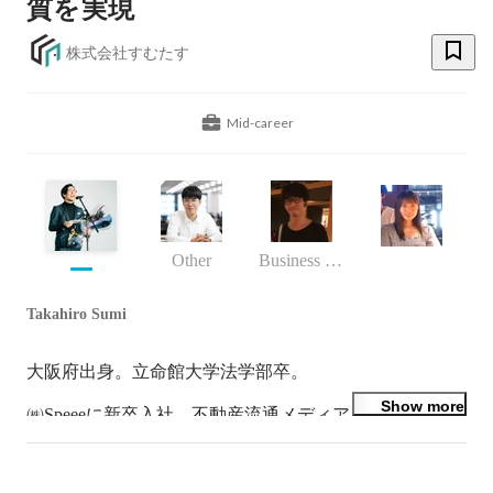
質を実現
株式会社すむたす
Mid-career
Other
Business (Finance, HR etc.)
Takahiro Sumi
大阪府出身。立命館大学法学部卒。

Show more
㈱Speeeに新卒入社、不動産流通メディア「イエウー
ル」の立ち上げに関わり、事業責任者として業界No.1サ
ービスへ成長させる。その後、不動産テック企業として
有名なイタンジ㈱にて、経営企画のほか様々な領域を兼