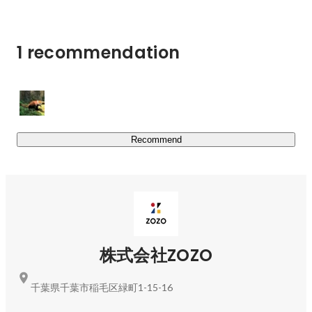
ネートや最新トレンドが探せて、さらにノウハウ動画やメ
り自分の指の肉を焼いたり。

イク投稿、フルメイクAR機能で、メイクを含む豊富なフ
仙台市で開催される知能ロボコンでは、感電したら人が
ァッション情報が手に入る。（2025年9月末時点）

死ぬレベルの電圧のロボットを製作し物議を呼んだり、
1 recommendation
呼ばなかったり。

研究室では原子核物理の実験のための電子回路製作を担
https://zozo.jp/zozoused/
当。数千個の光センサーからの信号をリアルタイム解析
ブランド古着のファッションゾーン。

をする基板を作成。おおよそ10Tbpsで流れてくるデータ
平均約7,000のブランドを取り扱い、毎日1万点以上の新着
をリアルタイム解析するために、Xilinx製FPGA Artix7を
アイテムを掲載。（2024年度末時点）

搭載した基板を製作。回路図設計、FPGA用フェームウ
Recommend
カジュアルブランドからハイブランドまで幅広いアイテム
ェア開発、性能試験、実験グループで使うための解析用
を中古ならではのお得な価格で販売。

バックエンドへの接続プログラムの開発など、一連を開
発をすべて一人で担当。量産化のためのイニシャルコス
トの負担を安く抑えたい助教の思惑によって他研究室に
も導入され、日本の素粒子・原子核物理分野でのSiPMT
https://fbz.zozo.com/
読み出し回路のデファクトスタンダードになりそうな。

ZOZOTOWN出店企業の自社ECのフルフィルメント支援
株式会社ZOZO
サービス。

前述した信号処理基板の開発中にrubyに出会い、ストレ
自社EC運営のための撮影・採寸・梱包・配送などの各種
スフリーにプログラミングできる喜びからruby LOVEに
なる。rubyを使う仕事をしたいと思い参加した逆求人イ
フルフィルメント業務を、ZOZOの物流拠点
千葉県千葉市稲毛区緑町1-15-16
ベントでVASILYに出会い、気が付いたらインターンと
「ZOZOBASE」が受託。設備投資・人件費・在庫保管料