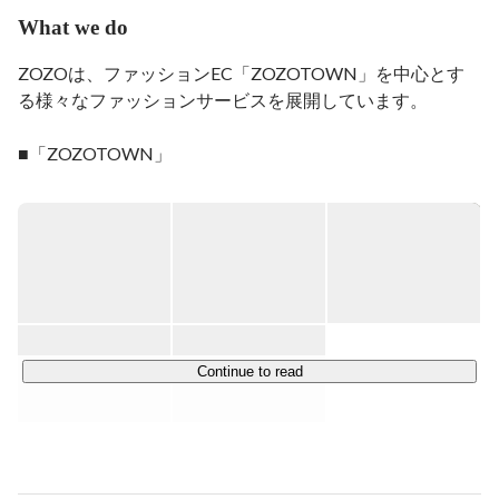
その後は検索サーバーSolrを用いた検索APIの開発を行
What we do
った。boostクエリを利用した検索順序の最適化、検索
サジェスターの設計、kuromojiの形態素解析辞書への
ZOZOは、ファッションEC「ZOZOTOWN」を中心とす
Neologd組み込み、形態素解析とNgramを併用した検索
る様々なファッションサービスを展開しています。

機能の開発などを行った。

また、自社管理のpostfixサーバーをクラウドサービスで
あるSendGridに移行したり、ダッシュボードをTableauで
作ったりもしている。

https://zozo.jp/
ファッションEC。

===== 以下学生時代の思い出 =====

1,600以上のショップ、9,000以上のブランドを取り扱う。
常時107万点以上の商品数と毎日平均2,700点以上の新着
いろいろなモノの仕組みに興味を持つことが多く、ゴミ
商品を掲載。（2025年9月末時点）

となった大型家電を回収し自室で分解する中学時代を過
ごす。電子工作の幅を広げるために試してみた8bitマイ
コンがきっかけで、プログラミングにハマる。当時はア
センブラしか使えなかった。

https://wear.jp/
Continue to read
日本最大級のファッションコーディネートアプリ。ダウン
高校生の時にC言語に触れ、変数が使えることに感動。
ロード数は1,900万件を突破。

アキバで買ってきたICでCPUを自作したり、高電圧発生
幅広いジャンルのユーザーによる1,400万件以上の投稿か
装置を作ってクラスメイトを感電させたり。

ら、AIによる診断をもとに、あなたに「似合う」コーディ
大学ではロボコンサークルに所属し、ハンダ付けをした