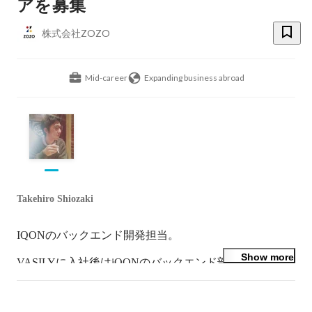
アを募集
株式会社ZOZO
Mid-career
Expanding business abroad
Takehiro Shiozaki
IQONのバックエンド開発担当。

Show more
VASILYに入社後はiQONのバックエンド部分、特にクロ
ーラー周りを担当。入社後数ヶ月でクローラーシステム
の刷新を行う。1日あたり、400サイト・100万商品のク
ロールを行うためのクローラー基板を設計、実装した。
