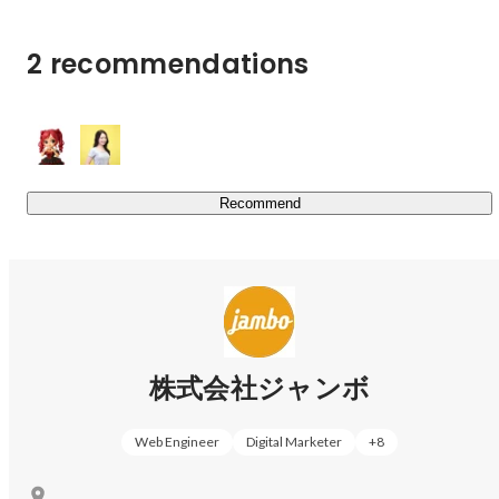
Rei Hashimoto
Other designer
2 recommendations
Recommend
Tsuzuka Ito
HR
株式会社ジャンボ
Web Engineer
Digital Marketer
+
8