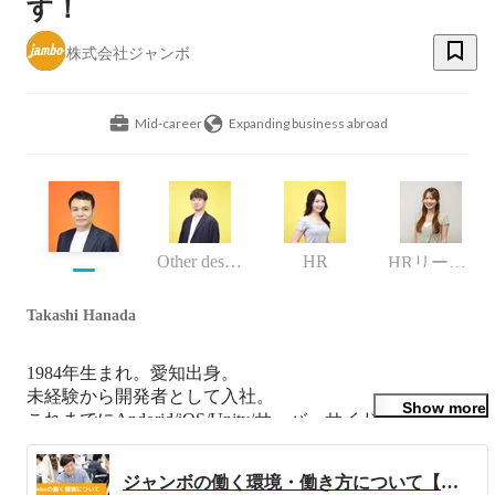
す！
株式会社ジャンボ
Mid-career
Expanding business abroad
Other designer
HR
HRリーダー
Takashi Hanada
1984年生まれ。愛知出身。

未経験から開発者として入社。

Show more
これまでにAndorid/iOS/Unity/サーバーサイドエンジニアと
して自社サービスを開発。

サービス拡大に伴い2021年4月に株式会社ジャンボを設
ジャンボの働く環境・働き方について【会社紹介】
立。