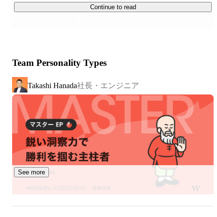
毎日約6万人のユーザーにご利用いただいています。現
Continue to read
在、会員数は合計1100万人を超えており、モバイルアプ
リやWebアプリを含む15以上のアプリケーションを展開
しています。

Team Personality Types
▍チームについて

社員数は50名(うち女性12名)ほどで、開発スタッフ(エン
社長・エンジニア
Takashi Hanada
ジニア)と運営スタッフ(カスタマーサクセス・マーケタ
ー・デザイナー)の比率は 5 : 5 です。

サービスの拡大に伴うい今回デザイナー職の募集に至りま
した。
See more