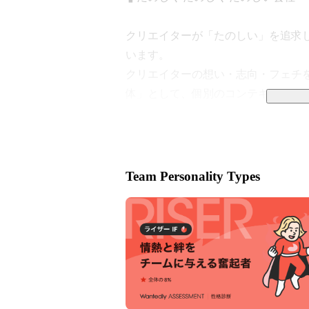
クリエイターが「たのしい」を追求
います。

クリエイターの想い・志向・フェチ
体」として、個別のコンテキストを
して新しい価値を生み出しています。
■採用ピッチ資料：
https://speakerd
liao-202412
Team Personality Types
■公式note：
https://note.com/kadob
■カドベヤマガジン：
https://note.
カドベヤの裏側やメンバーの声などが
■クリエイティブ部

9割直請け・大手企業案件を中心に
メなど、 幅広いWebやアプリ制作