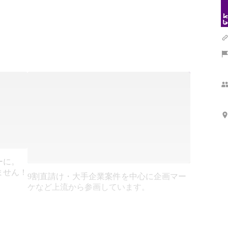
ーに。
ません！
9割直請け・大手企業案件を中心に企画マー
ケなど上流から参画しています。