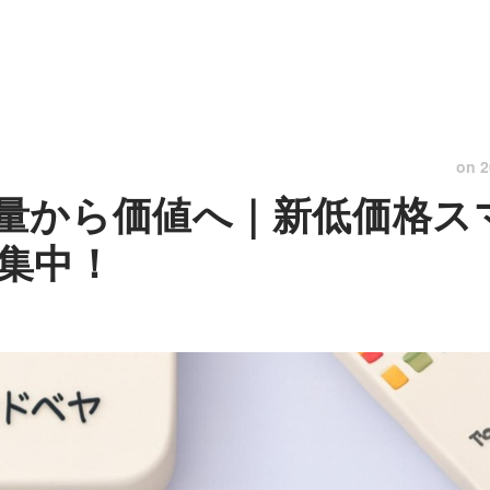
on
2
量から価値へ｜新低価格ス
集中！