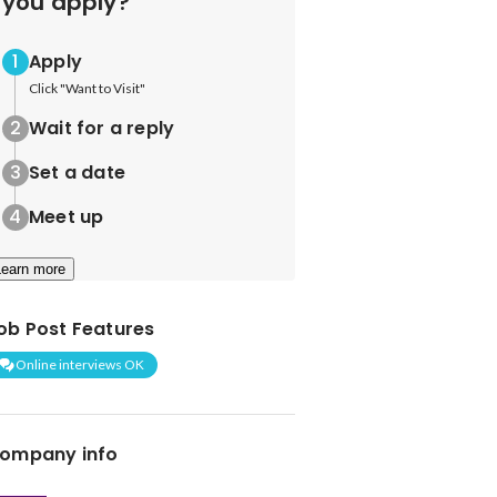
you apply?
Apply
Click "Want to Visit"
Wait for a reply
Set a date
Meet up
Learn more
ob Post Features
Online interviews OK
ompany info