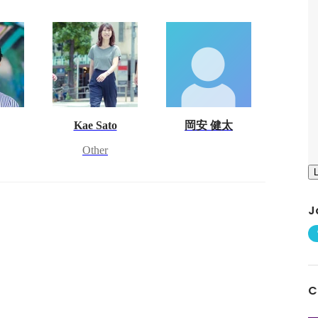
Kae Sato
岡安 健太
Other
J
C
Show more