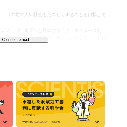
し、目の前の人や社会をたのしくすることを目指して
を汲み上げて事業へと昇華する「クリエイター共同
もつクリエイターと一緒に、生きがいを見出し、共創
Continue to read


eck.com/kadobeya/kadobeyahui-she-shuo-ming-zi-
eya2002
com/kadobeya2002/m/mb375125165eb
もりだくさんです！

、通信会社・人材・フィンテック・トラベル・エンタ
に上流から参画。また、社会の課題解決に取り組む