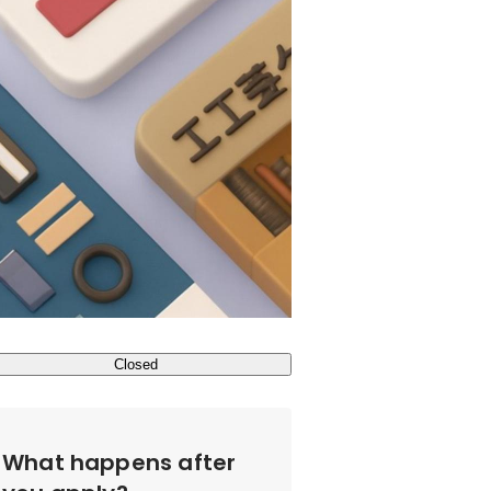
Closed
What happens after