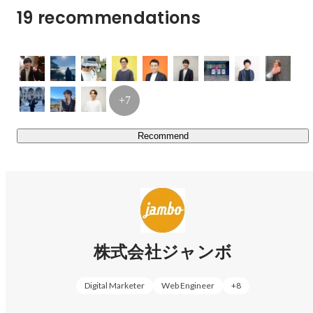
19 recommendations
+7
Recommend
Tsuzuka Ito
HR
株式会社ジャンボ
Digital Marketer
Web Engineer
+
8