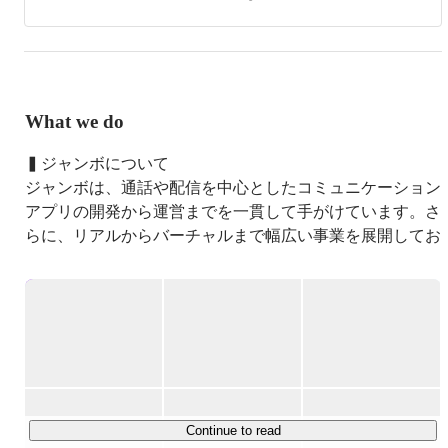
立。
What we do
▍ジャンボについて

ジャンボは、通話や配信を中心としたコミュニケーション
アプリの開発から運営までを一貫して手がけています。さ
らに、リアルからバーチャルまで幅広い事業を展開してお
り、最近ではコミュニケーションアプリの海外市場への展
開にも力を入れています。

▍運営コンテンツについて

毎日約4万人のユーザーにご利用いただいています。現
在、会員数は合計1100万人を超えており、モバイルアプ
リやWebアプリを含む15以上のアプリケーションを展開
しています。

Continue to read