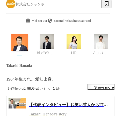
株式会社ジャンボ
Mid-career
Expanding business abroad
HR
執行役員・CTO
プロジェクトリーダー / iOSエンジニア
Takashi Hanada
1984年生まれ。愛知出身。

Show more
未経験から開発者として入社。

これまでにAndorid/iOS/Unity/サーバーサイドエンジニアと
して自社サービスを開発。

【代表インタビュー】お笑い芸人からIT企業の代表に至るまで。ジャンボの創業ストーリーに迫る！
Takashi Hanada's story
サービス拡大に伴い2021年4月に株式会社ジャンボを設