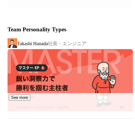
▍チームについて

チームは現在43名(うち女性11名)ほどで、開発スタッフ
(エンジニア)と運営スタッフ(カスタマーサポート・デザイ
Team Personality Types
ナー・マーケター)の比率は 5 : 5 です。

サービス自体はリリースしてから10年ほど経過してお
社長・エンジニア
Takashi Hanada
り、事業拡大により2021年4月に会社を設立しました！
See more
執行役員・CTO
Hanano Kensho