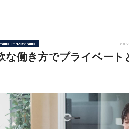
on
2
 work/ Part-time work
軟な働き方でプライベート