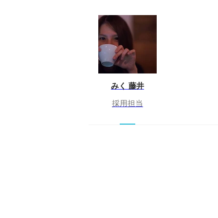
みく 藤井
採用担当