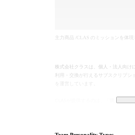
主力商品 /CLAS のミッションを体現
株式会社クラスは、個人・法人向けに、
利用・交換が行えるサブスクリプション
を運営しています。

CLASが提供するのは、「購入」と
豊かさと自由のある暮らしです。CL
時々に合った家具や家電を選択するこ
けることができます。

Team Personality Types