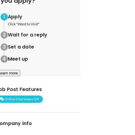
you apply?
Apply
Click "Want to Visit"
Wait for a reply
Set a date
Meet up
Learn more
ob Post Features
Online interviews OK
ompany info