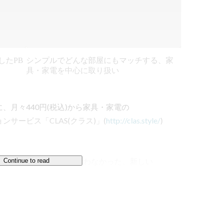
したPB
シンプルでどんな部屋にもマッチする、家
具・家電を中心に取り扱い
月々440円(税込)から家具・家電の

サービス「CLAS(クラス)」(
http://clas.style/
)

いうこれまでの方法では叶わなかった、新しい

Continue to read
ASを利用し、生活の変化に合わせて、その

とで、自分らしさのある暮らしを簡単に見つ
