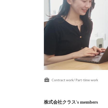
Contract work/ Part-time work
株式会社クラス's members